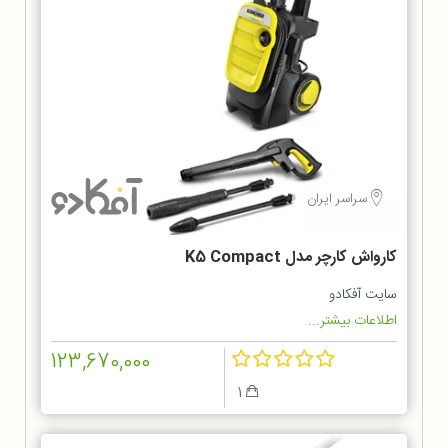
سراسر ایران
کارواش کارچر مدل K5 Compact
سایت آفکادو
اطلاعات بیشتر...
123,670,000
1