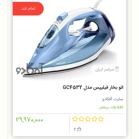
تمام شد
سراسر ایران
اتو بخار فیلیپس مدل GC4532
سایت آفکادو
اطلاعات بیشتر...
29,970,000
2