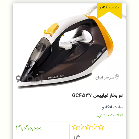
انتخاب آفکادو
سراسر ایران
اتو بخار فیلیپس GC4537
سایت آفکادو
اطلاعات بیشتر...
31,090,000
1