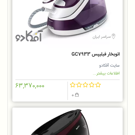
سراسر ایران
اتوبخار فیلیپس GC7933
سایت آفکادو
اطلاعات بیشتر...
63,370,000
0