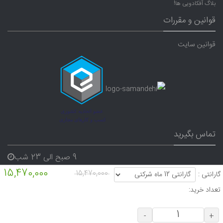
بلاگ آفکادویی ها!
قوانین و مقررات
قوانین سایت
تماس بگیرید
9 صبح الی 23 شب
15,470,000
07191640165
15,470,000
گارانتی :
09338282656
تعداد خرید:
-
+