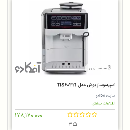
سراسر ایران
اسپرسوساز بوش مدل TIS60321
سایت آفکادو
اطلاعات بیشتر...
178,170,000
3