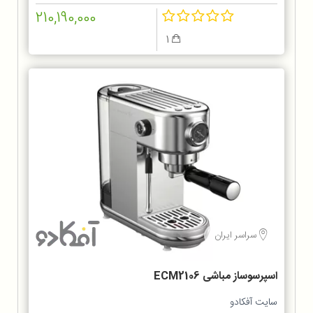
210,190,000
1
سراسر ایران
اسپرسوساز مباشی ECM2106
سایت آفکادو