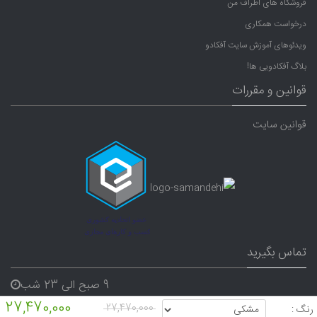
فروشگاه های اطراف من
درخواست همکاری
ویدئوهای آموزش سایت آفکادو
بلاگ آفکادویی ها!
قوانین و مقررات
قوانین سایت
تماس بگیرید
9 صبح الی 23 شب
27,470,000
07191640165
27,470,000
رنگ :