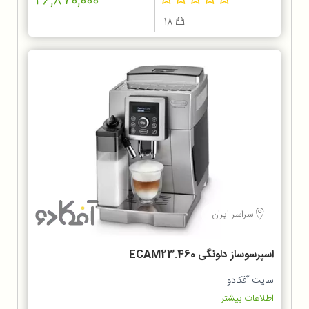
26,870,000
18
سراسر ایران
اسپرسوساز دلونگی ECAM23.460
سایت آفکادو
اطلاعات بیشتر...