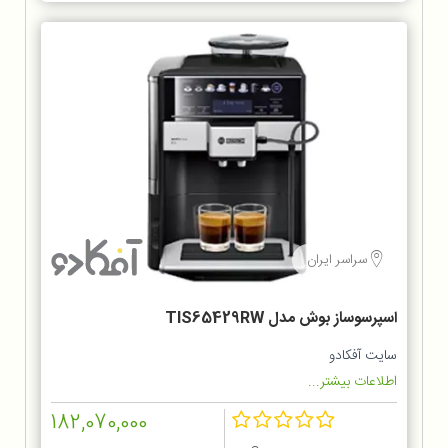
سراسر ایران
اسپرسوساز بوش مدل TIS65429RW
سایت آفکادو
اطلاعات بیشتر...
182,070,000