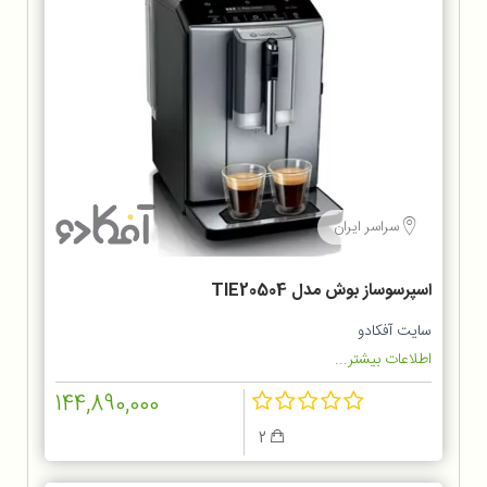
سراسر ایران
اسپرسوساز بوش مدل TIE20504
سایت آفکادو
اطلاعات بیشتر...
144,890,000
2