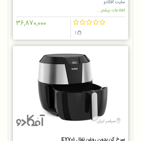
سایت آفکادو
اطلاعات بیشتر...
36,870,000
1
سراسر ایران
سرخ کن بدون روغن تفال EY701