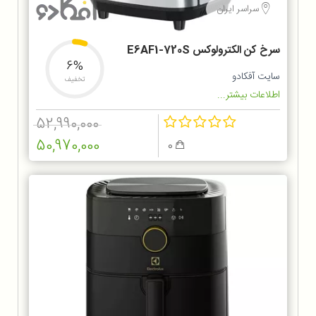
سراسر ایران
سرخ کن الکترولوکس E6AF1-720S
6%
سایت آفکادو
تخفیف
اطلاعات بیشتر...
52,990,000
50,970,000
0