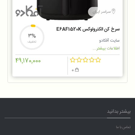
سراسر ایران
سرخ کن الکترولوکس E6AF1520K
3%
سایت آفکادو
تخفیف
اطلاعات بیشتر...
49,170,000
0
بیشتر بدانید
تماس با ما