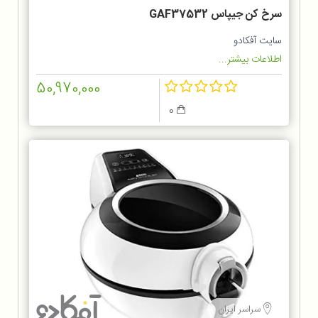
سرخ کن جیپاس GAF37532
سایت آفکادو
اطلاعات بیشتر...
50,970,000
0
سراسر ایران