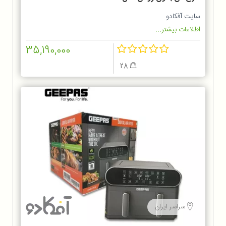
سایت آفکادو
اطلاعات بیشتر...
35,190,000
28
سراسر ایران