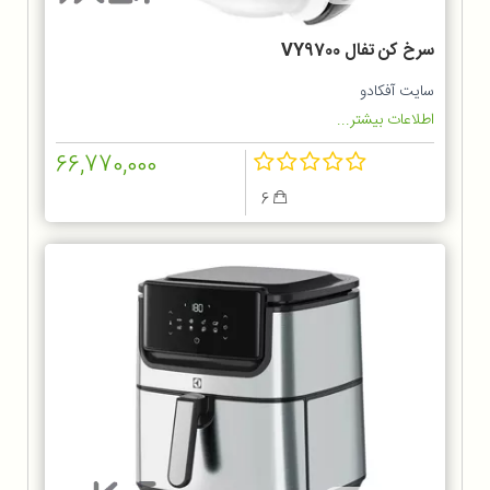
سرخ کن تفال VY9700
سایت آفکادو
اطلاعات بیشتر...
66,770,000
6