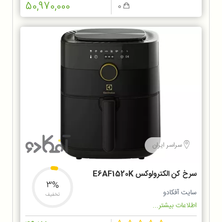
50,970,000
0
سراسر ایران
سرخ کن الکترولوکس E6AF1520K
3%
سایت آفکادو
تخفیف
اطلاعات بیشتر...