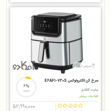
سراسر ایران
سرخ کن الکترولوکس E6AF1-720S
6%
سایت آفکادو
تخفیف
اطلاعات بیشتر...
52,990,000