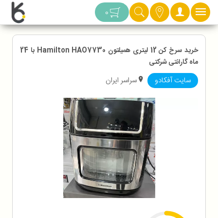
دسته بندی
0
خرید سرخ کن 12 لیتری همیلتون Hamilton HAO7730 با 24
ماه گارانتی شرکتی
سایت آفکادو
سراسر ایران