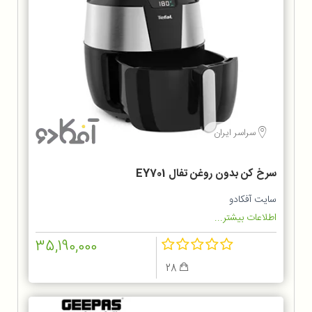
سراسر ایران
سرخ کن بدون روغن تفال EY701
سایت آفکادو
اطلاعات بیشتر...
35,190,000
28