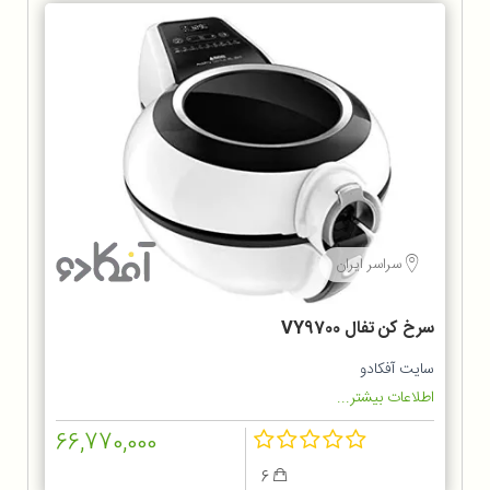
سراسر ایران
سرخ کن تفال VY9700
سایت آفکادو
اطلاعات بیشتر...
66,770,000
6