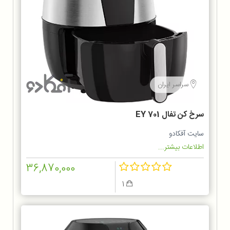
سراسر ایران
سرخ كن تفال EY 701
سایت آفکادو
اطلاعات بیشتر...
36,870,000
1