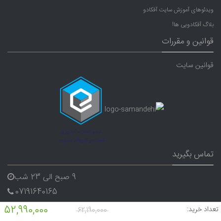
ویدئوهای آموزش سایت آفکادو
بلاگ آفکادویی ها!
قوانین و مقررات
قوانین سایت
تماس بگیرید
9 صبح الی 23 شب
07191640165
09338282656
52,990,000
تعداد خرید:
62,190,000