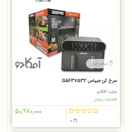
سراسر ایران
سرخ کن جیپاس GAF37532
سایت آفکادو
اطلاعات بیشتر...
50,970,000
0