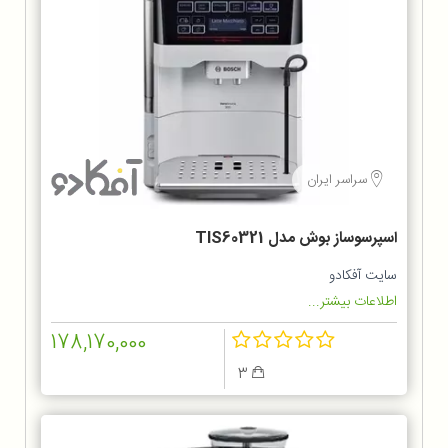
سراسر ایران
اسپرسوساز بوش مدل TIS60321
سایت آفکادو
اطلاعات بیشتر...
178,170,000
3