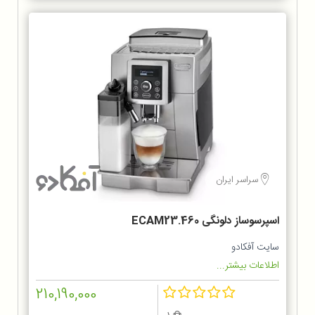
سراسر ایران
اسپرسوساز دلونگی ECAM23.460
سایت آفکادو
اطلاعات بیشتر...
210,190,000