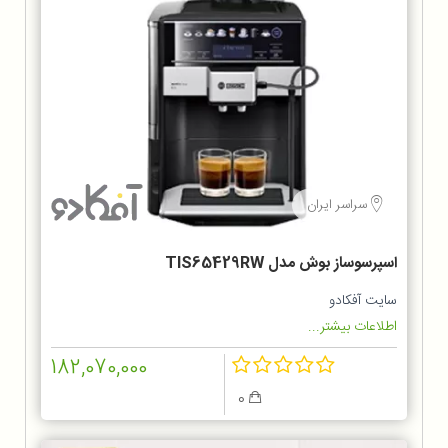
سراسر ایران
اسپرسوساز بوش مدل TIS65429RW
سایت آفکادو
اطلاعات بیشتر...
182,070,000
0