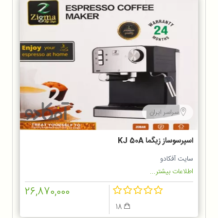
سراسر ایران
اسپرسوساز زیگما KJ 50A
سایت آفکادو
اطلاعات بیشتر...
26,870,000
18