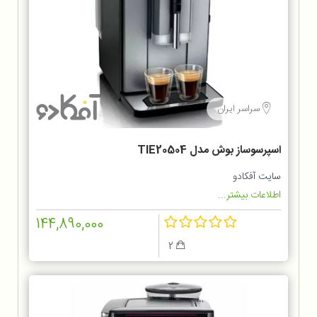
سراسر ایران
اسپرسوساز بوش مدل TIE20504
سایت آفکادو
اطلاعات بیشتر...
144,890,000
2