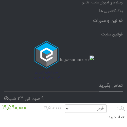
ویدئوهای آموزش سایت آفکادو
بلاگ آفکادویی ها!
قوانین و مقررات
قوانین سایت
تماس بگیرید
9 صبح الی 23 شب
19,590,000
07191640165
19,590,000
رنگ :
09338282656
تعداد خرید: