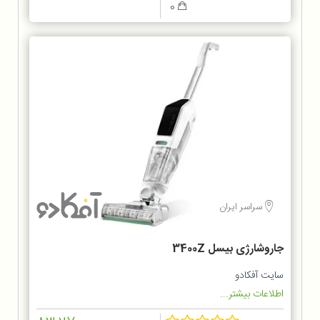
0
سراسر ایران
جاروشارژی بیسل 3400Z
سایت آفکادو
اطلاعات بیشتر...