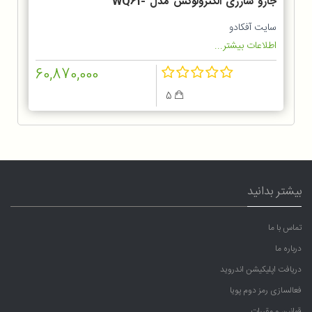
جارو شارژی الکترولوکس مدل WQ61-
1OGG
سایت آفکادو
اطلاعات بیشتر...
60,870,000
5
بیشتر بدانید
تماس با ما
درباره ما
دریافت اپلیکیشن اندروید
فعالسازی رمز دوم پویا
قوانین و مقررات