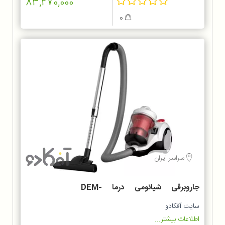
83,270,000
0
سراسر ایران
جاروبرقی شیائومی درما DEM-
TJ301W
سایت آفکادو
اطلاعات بیشتر...