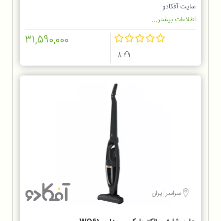
ZB6214IGM
سایت آفکادو
اطلاعات بیشتر...
31,590,000
8
سراسر ایران