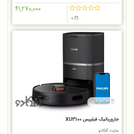
41,270,000
0
سراسر ایران
جارورباتیک فیلیپس XU3100
سایت آفکادو