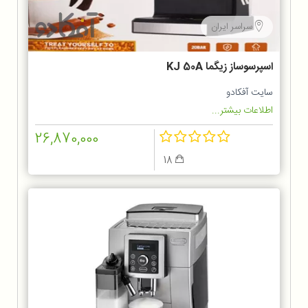
سراسر ایران
اسپرسوساز زیگما KJ 50A
سایت آفکادو
اطلاعات بیشتر...
26,870,000
18