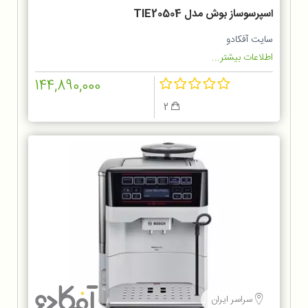
اسپرسوساز بوش مدل TIE20504
سایت آفکادو
اطلاعات بیشتر...
144,890,000
2
سراسر ایران