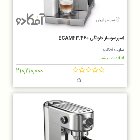
سراسر ایران
اسپرسوساز دلونگی ECAM23.460
سایت آفکادو
اطلاعات بیشتر...
210,190,000
1