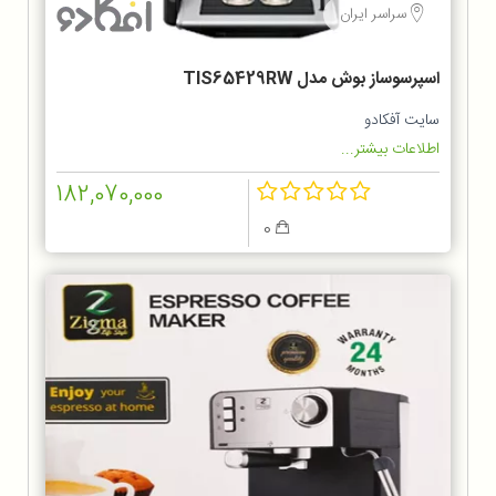
سراسر ایران
اسپرسوساز بوش مدل TIS65429RW
سایت آفکادو
اطلاعات بیشتر...
182,070,000
0