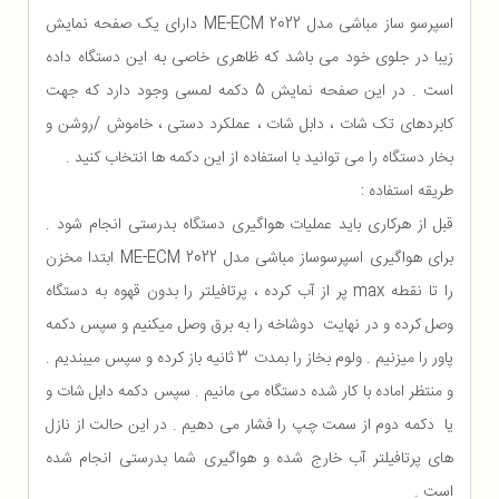
اسپرسو ساز مباشی مدل ME-ECM 2022 دارای یک صفحه نمایش
زیبا در جلوی خود می باشد که ظاهری خاصی به این دستگاه داده
است . در این صفحه نمایش 5 دکمه لمسی وجود دارد که جهت
کابردهای تک شات ، دابل شات ، عملکرد دستی ، خاموش /روشن و
بخار دستگاه را می توانید با استفاده از این دکمه ها انتخاب کنید .
طریقه استفاده :
قبل از هرکاری باید عملیات هواگیری دستگاه بدرستی انجام شود .
برای هواگیری اسپرسوساز مباشی مدل ME-ECM 2022 ابتدا مخزن
را تا نقطه max پر از آب کرده ، پرتافیلتر را بدون قهوه به دستگاه
وصل کرده و در نهایت دوشاخه را به برق وصل میکنیم و سپس دکمه
پاور را میزنیم . ولوم بخاز را بمدت 3 ثانیه باز کرده و سپس میبندیم .
و منتظر اماده با کار شده دستگاه می مانیم . سپس دکمه دابل شات و
یا دکمه دوم از سمت چپ را فشار می دهیم . در این حالت از نازل
های پرتافیلتر آب خارج شده و هواگیری شما بدرستی انجام شده
است .