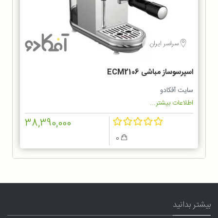
سراسر ایران
اسپرسوساز مباشی ECM2106
سایت آفکادو
اطلاعات بیشتر...
38,390,000
0
بیشتر بدانید