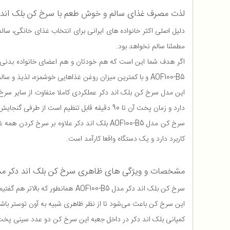
لذت مصرف غذای سالم و خوش طعم با سرخ کن بلک اند دکر مدل 
دلیل اصلی اکثر خانواده های ایرانی برای انتخاب غذای خانگی، سا
مطمئنا سالم نخواهد بود.
اگر هدف شما این است که هم خودتان و هم اعضای خانواده بدنی سا
AOF100-B5 و با کمترین میزان روغن غذاهایی خوشمزه، لذیذ و سالم آماده کرده و استفاده نمایید.
دارد و زمان پخت آن تا 90 دقیقه قابل تنظیم است از طرفی گنجایش 12 لیتری دارد، بنابراین برای پخت غذاهای حجیم مثل جوجه و ماهی کامل نیز مناسب است.
سرخ کن مدل AOF100-B5 بلک اند دکر علاوه ب
کاربرد دارد و یک دستگاه واقعا کارآمد است.
مشخصات و ویژگی های ظاهری سرخ کن بلک اند دکر مدل 100-B5
این سرخ کن باعث می‌شود تا از نظر ظاهری شبیه به آون توستر باش
کمپانی بلک اند دکر در داخل جعبه این سرخ کن دو عدد سینی پخت، ی