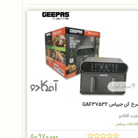
سراسر ایران
خ کن جیپاس GAF37532
ایت آفکادو
لاعات بیشتر...
50,970,000