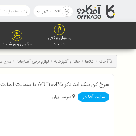
انتخاب شهر
رستوران و کافی
شاپ
سرگرمی و ورزشی
خانه
کالاها
خانه و آشپزخانه
لوازم برقی آشپزخانه
سرخ ک
سرخ کن بلک اند دکر AOF100B5 با ضمانت اصالت و سلامت کالا به همراه 12 ماه گارانتی
سایت آفکادو
سراسر ایران