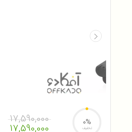
17,590,000
0%
17,590,000
تخفیف