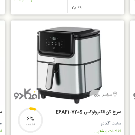
28
سراسر ایران
سرخ کن الکترولوکس E6AF1-720S
سر
6%
سایت آفکادو
س
تخفیف
اطلاعات بیشتر...
اط