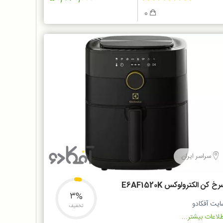
0
سراسر ایران
خ کن الکترولوکس E6AF1520K
3%
ایت آفکادو
تخفیف
لاعات بیشتر...