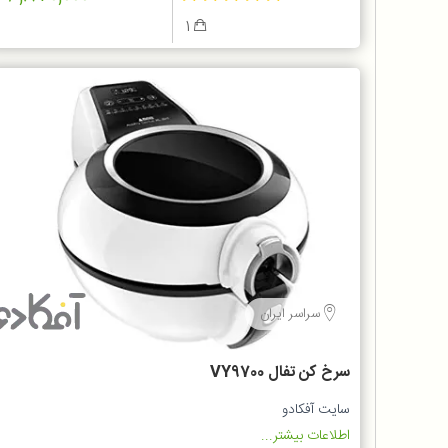
1
سراسر ایران
سرخ کن تفال VY9700
سایت آفکادو
اطلاعات بیشتر...