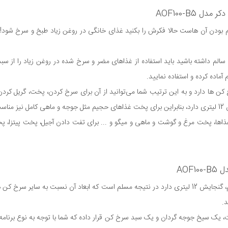
AOF100-B5
لم بودن آن هاست حالا فکرش را بکنید غذای خانگی در روغن زیاد طبخ و سرخ شود! 
لم داشته باشید باید استفاده از غذاهای مضر و سرخ شده در روغن زیاد را از سبد
ر سرخ کردن همه غذاها، پخت مرغ و گوشت و ماهی و میگو و ... برای تفت دادن آجیل، پخت پ
AOF
سرخ کن بلک اند دکر مدل AOF100-B5 همانطور که بالاتر هم گفتیم، گنجایش 12 لیتری دارد در نتیجه مسلم است
د.
ک سیخ جوجه گردان و یک سبد سرخ کن قرار داده که شما با توجه به نوع برنامه پخ