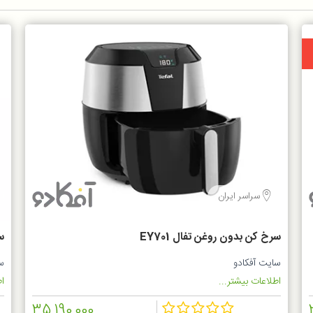
سراسر ایران
سرخ کن بدون روغن تفال EY701
سر
سایت آفکادو
س
اطلاعات بیشتر...
اط
35,190,000