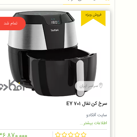
فروش ویژه
تمام شد
سراسر ایران
سرخ كن تفال EY 701
سایت آفکادو
اطلاعات بیشتر...
36,870,000