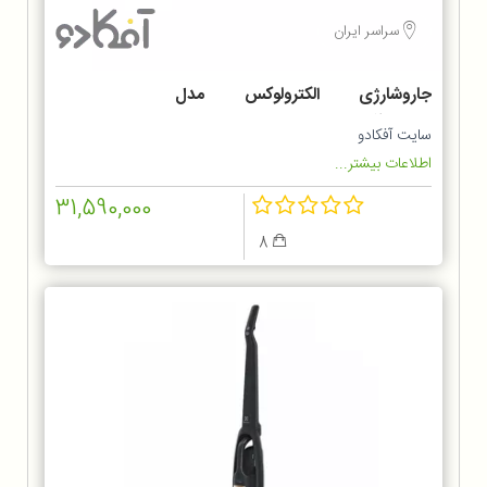
سراسر ایران
جاروشارژی الکترولوکس مدل
ZB6214IGM
سایت آفکادو
اطلاعات بیشتر...
31,590,000
8