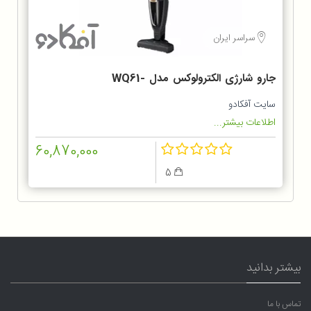
سراسر ایران
جارو شارژی الکترولوکس مدل WQ61-
1OGG
سایت آفکادو
اطلاعات بیشتر...
60,870,000
5
بیشتر بدانید
تماس با ما