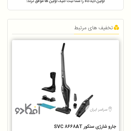
اولین دیدگاه را شما ثبت کنید، اولین ها موفق ترند!
تخفیف های مرتبط
سراسر ایران
جارو شارژی سنکور SVC 8668AT