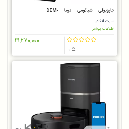
جاروبرقی شیائومی درما DEM-
TJ301W
سایت آفکادو
اطلاعات بیشتر...
41,270,000
0