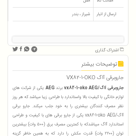
اصالت کالا
اصل
ارسال از انبار
شیراز ، بندر
اشتراک گذاری
توضیحات بیشتر
جاروبرقی آاگ VX82-1-OKO
جاروبرقی آاگ/vx82-1-oko AEG
برند
AEG
یکی از شرکت های
لوازم خانگی با کیفیت بالا واستاندارد با طراحی زیبا میباشد که هر روز
نظر مصرف کنندگان بیشتری را به خود جلب میکند. جارو برقی
آاگ/vx82-1-oko AEG یکی از جارو برقی های با کیفیت و طراحی
استاندارد آاگ میباشدکه با کمترین مصرف برق (۵۰۰ وات) بیشترین
توان (۲۲۰۰ وات) قدرت مکش را دارد که به همین خاطر گزینه