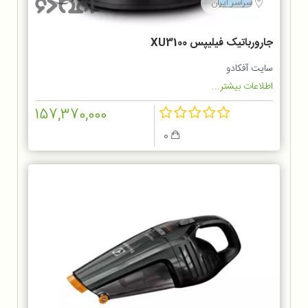
سراسر ایران
جارورباتیک فیلیپس XU3100
سایت آفکادو
اطلاعات بیشتر...
157,370,000
0