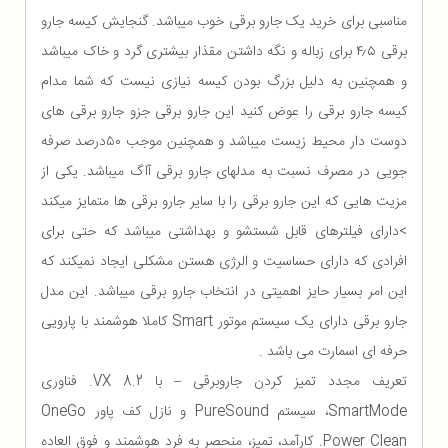
مناسبی برای خرید یک جارو برقی خوب میباشد. گنجایش کیسه جارو
برقی ۴٫۵ برای زباله و نگه داشتن مقذار بیشتری گرد و خاک میباشد
و همچنین به دلیل بزرگ بودن کیسه نیازی نیست که شما مدام
کیسه جارو برقی را عوض کنید این جارو برقی جزو جارو برقی های
دوست دار محیط زیست میباشد و همچنین موجب ۵۰درصد صرفه
جویی در مصرف نسبت به مدلهای جارو برقی آاگ میباشد. یکی از
مزیت هایی که این جارو برقی را با سایر جارو برقی ها متمایز میکند
>دارای فیلترهای قابل شستشو و بهداشتی میباشد که حتی برای
افرادی که دارای حساسیت و الرژی هستن مشکلی ایجاد نمیکند که
این امر بسیار حایز اهمیتی در انتخاب جارو برقی میباشد. این مدل
جارو برقی دارای یک سیستم موتور Smart کاملا هوشمند با پارویی
حرفه ای اسمارت می باشد .
تعریف مجدد تمیز کردن جاروبرقی – با VX 8.2. فناوری
SmartMode، سیستم PureSound و نازل کف پاور OneGo
Power Clean. کارآمد، تمیز، منحصر به فرد هوشمند و فوق العاده