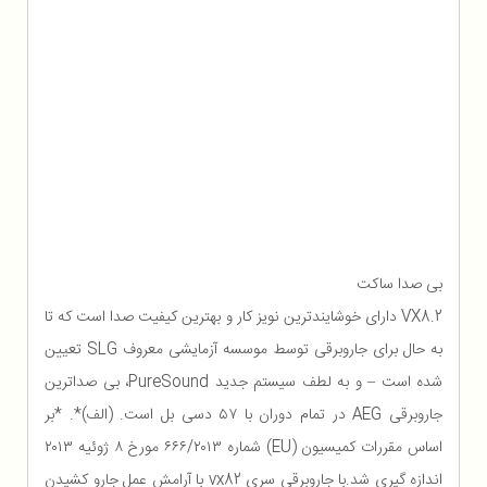
بی صدا ساکت
VX8.2 دارای خوشایندترین نویز کار و بهترین کیفیت صدا است که تا
به حال برای جاروبرقی توسط موسسه آزمایشی معروف SLG تعیین
شده است – و به لطف سیستم جدید PureSound، بی صداترین
جاروبرقی AEG در تمام دوران با ۵۷ دسی بل است. (الف)*. *بر
اساس مقررات کمیسیون (EU) شماره ۶۶۶/۲۰۱۳ مورخ ۸ ژوئیه ۲۰۱۳
اندازه گیری شد.با جاروبرقی سری vx82 با آرامش عمل جارو کشیدن