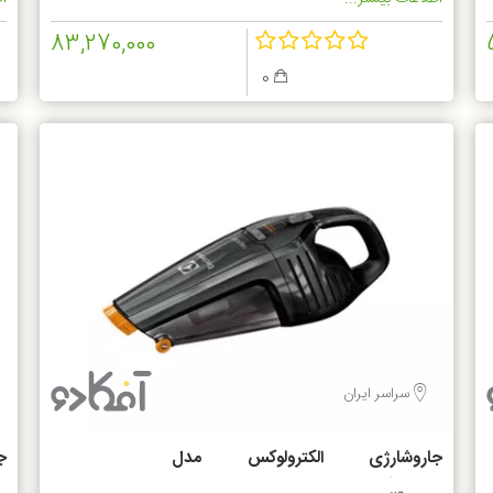
83,270,000
0
سراسر ایران
جاروشارژی الکترولوکس مدل
G
ZB6214IGM