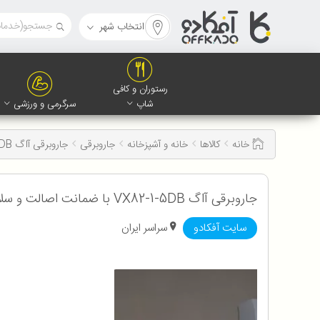
انتخاب شهر
رستوران و کافی
شاپ
سرگرمی و ورزشی
خانه
کالاها
خانه و آشپزخانه
جاروبرقی
جاروبرقی آاگ VX82-1-5DB
جاروبرقی آاگ VX82-1-5DB با ضمانت اصالت و سلامت کالا به همراه 12 ماه گارانتی
سایت آفکادو
سراسر ایران