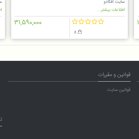
سایت آفکادو
س
اطلاعات بیشتر...
اط
31,590,000
8
قوانین و مقررات
قوانین سایت
ت