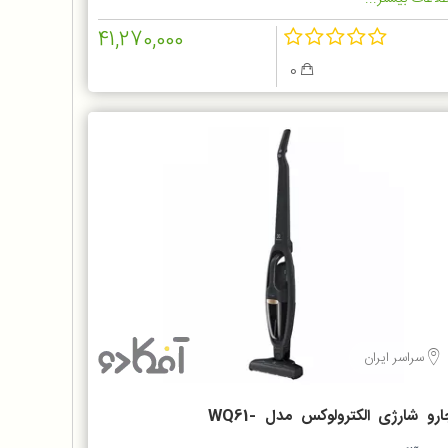
41,270,000
0
سراسر ایران
جارو شارژی الکترولوکس مدل WQ61-
1OG