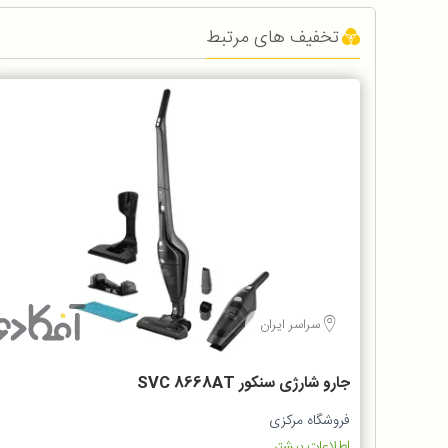
تخفیف های مرتبط
سراسر ایران
جارو شارژی سنکور SVC 8668AT
فروشگاه مرکزی
اطلاعات بیشتر...