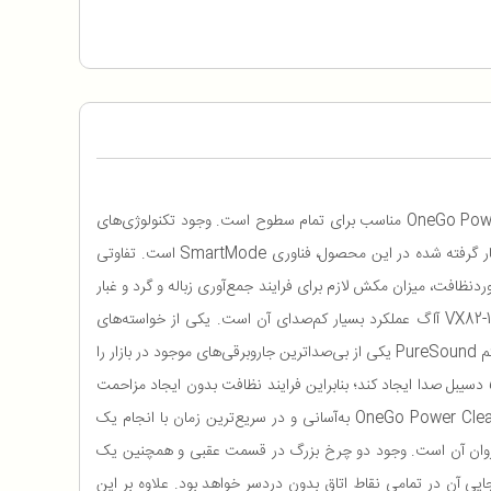
برخورداری از سیستم عملکرد بی صدا PureSound، فناوری SmartMode و نازل OneGo Power Clean مناسب برای تمام سطوح است. وجود تکنولوژی‌های
به‌روز در خط تولید جاروبرقی‌های آاگ موجب شده این محصولات همواره در کانون توجه کاربران علاقمند این برند قرار بگیرد. یکی از این ویژگی‌ها به‌کار گرفته شده در این محصول، فناوری SmartMode است. تفاوتی
ظافت، میزان مکش لازم برای فرایند جمع‌آوری زباله و گرد و غبار
را تنظیم می‌کند. با این امکان، نظافت تمامی سطوح محیط مدنظر شما کاملا دقیق و به‌طور کامل به‌انجام می‌رسد. دیگر بارزه مثبت جاروبرقی VX82-1-5DB آاگ عملکرد بسیار کم‌صدای آن است. یکی از خواسته‌های
کاربران جاروبرقی این است که این امکان را داشته باشند تا در هر زمان از شبانه روز بتوانند محیط منزل را نظافت کنند. این محصول با بهره‌گیری از سیستم PureSound یکی از بی‌صداترین جاروبرقی‌های موجود در بازار را
تولید کرده است. طراحی نوآورانه موتور و سیستم ساخت بدنه و همچنین نازل‌ها، سبب شده دستگاه در حین انجام عملکرد خود تنها تا میزان ناچیز 57 دسیبل صدا ایجاد کند؛ بنابراین فرایند نظافت بدون ایجاد مزاحمت
برای اطرافیان و در نهایت آرامش در همه طبقات امکان‌پذیر خواهد بود. انواع سطوح را نظافت کنید؛ طراحی کاملا مدرن نازل دستگاه تحت عنوان OneGo Power Clean به‌آسانی و در سریع‌ترین زمان با انجام یک
کت روان آن است. وجود دو چرخ بزرگ در قسمت عقبی و همچنین یک
 که جابجایی آن در تمامی نقاط اتاق بدون دردسر خواهد بود. علاوه بر این