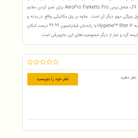
کوچک بودن دستگاه و وزن کم و تعبیه دستگیره ارگونومیک در بخش بالایی آن حمل محصول را نیز آسان کرده است. لوازم جانبی این جاروبرقی برند آاگ شامل برس AeroPro Parketto Pro برای تمیز کردن ملایم
ی آسان محصول ویژگی مهم دیگر آن است. علاوه بر پنل مکانیکی واقع در بدنه و
دکمه‌های آن، کنترل دستگاه از طریق دکمه‌های تعبیه شده روی دسته جاروبرقی نیز قابل انجام است. برخورداری از فیلتر بهداشتی و قابل شستشو موسوم به Hygiene™ filter 12 با راندمان فیلتراسیون 99.99 درصد، امکان
کیسه گرد و غبار از دیگر خصوصیت‌های این جاروبرقی است.
 نظر دهید
نظر خود را بنویسید