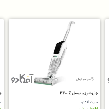
سراسر ایران
جاروشارژی بیسل 3400Z
W
سایت آفکادو
س
اطلاعات بیشتر...
اط