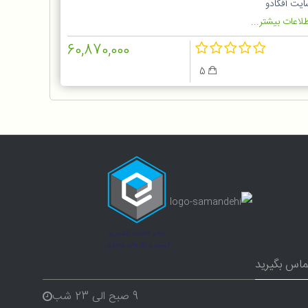
ایت آفکادو
لاعات بیشتر...
60,870,000
5
ماس بگیرید
9 صبح الی 23 شب