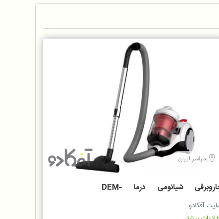
سراسر ایران
جاروبرقی شیائومی درما DEM-
TJ301
ایت آفکادو
لاعات بیشتر...