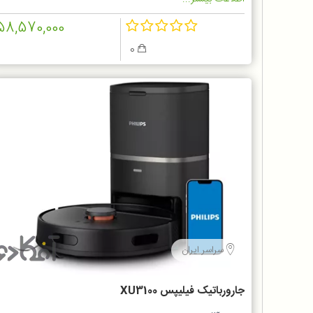
58,570,000
0
سراسر ایران
جارورباتیک فیلیپس XU3100