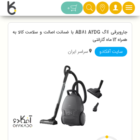
دسته بندی
0
جاروبرقی آاگ AB81 A2DG با ضمانت اصالت و سلامت کالا به
همراه 12 ماه گارانتی
سایت آفکادو
سراسر ایران