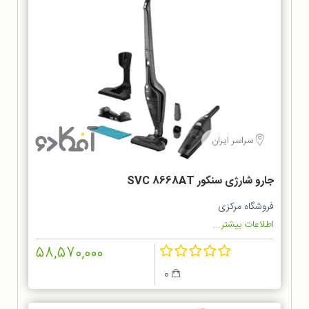
سراسر ایران
جارو شارژی سنکور SVC 8668AT
فروشگاه مرکزی
اطلاعات بیشتر...
58,570,000
0