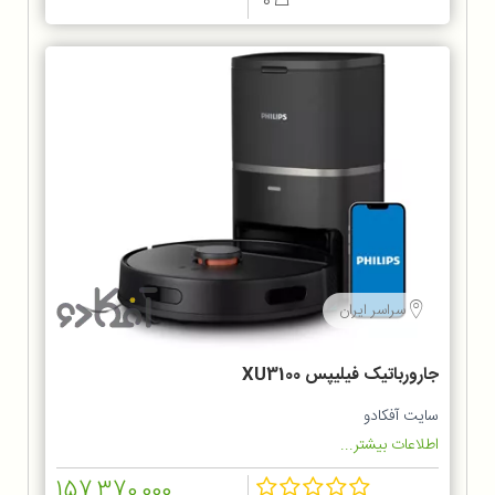
0
سراسر ایران
جارورباتیک فیلیپس XU3100
سایت آفکادو
اطلاعات بیشتر...
157,370,000