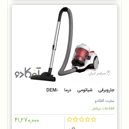
سراسر ایران
جاروبرقی شیائومی درما DEM-
TJ301W
سایت آفکادو
اطلاعات بیشتر...
41,270,000