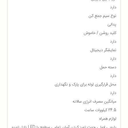
دارد
نوع سیم جمع کن
پدالی
کلید روشن / خاموش
دارد
نمایشگر دیجیتال
دارد
دسته حمل
دارد
محل قرارگیری لوله برای پارک و نگهداری
دارد
میانگین مصرف انرژی سالانه
24.5 کیلووات ساعت
لوازم همراه
پارویی اصلی جهت تمیز کردن آسان تمامی سطوح با LED نازل توربو