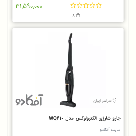
31,590,000
8
سراسر ایران
جارو شارژی الکترولوکس مدل WQ61-
1OGG
سایت آفکادو