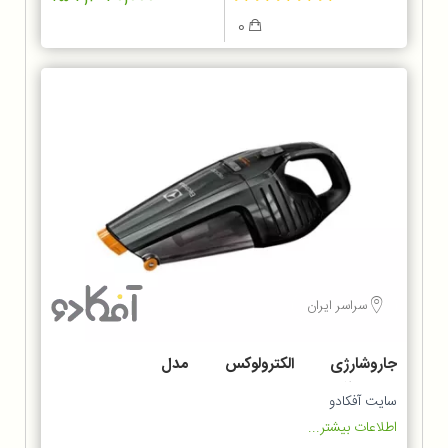
0
سراسر ایران
جاروشارژی الکترولوکس مدل
ZB6214IGM
سایت آفکادو
اطلاعات بیشتر...