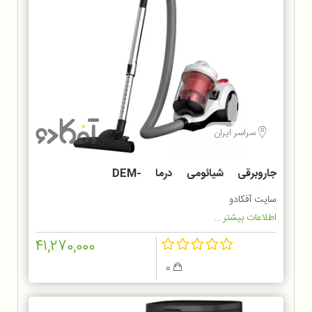
سراسر ایران
جاروبرقی شیائومی درما DEM-
TJ301W
سایت آفکادو
اطلاعات بیشتر...
41,270,000
0