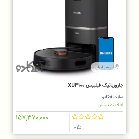
سراسر ایران
جارورباتیک فیلیپس XU3100
سایت آفکادو
اطلاعات بیشتر...
157,370,000
0