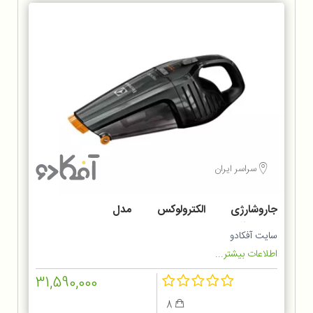
سراسر ایران
جاروشارژی الکترولوکس مدل
ZB6214IGM
سایت آفکادو
اطلاعات بیشتر...
31,590,000
8