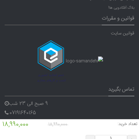
بلاگ آفکادویی ها!
قوانین و مقررات
قوانین سایت
تماس بگیرید
9 صبح الی 23 شب
07191640165
09338282656
18,990,000
تعداد خرید:
18,990,000