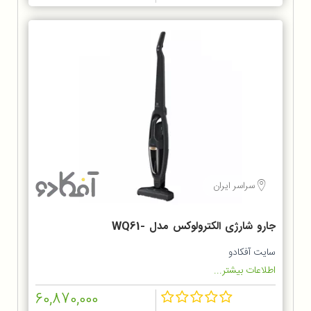
سراسر ایران
جارو شارژی الکترولوکس مدل WQ61-
1OGG
سایت آفکادو
اطلاعات بیشتر...
60,870,000