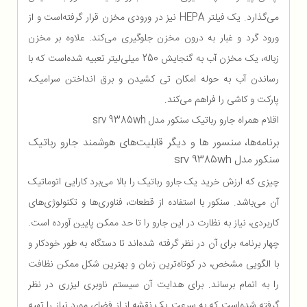
می‌گذارد. یک فیلتر HEPA نیز در ورودی مخزن قرار گرفته‌است و از
ورود گرد و غبار به درون مخزن جلوگیری می‌کند. علاوه بر مخزن
زباله، یک مخزن آب به گنجایش 250 میلی‌لیتر تعبیه شده‌است که با
رساندن آب به حوله‌ امکان تی کشیدن و برق انداختن سرامیک،
پارکت و کاشی را فراهم می‌کند.
اقلام همراه جارو رباتیک سنکور مدل srv 9385wh
برنامه‌ها، سنسور ها و دیگر قابلیت‌های هوشمند جارو رباتیک
سنکور مدل srv 9385wh
چیزی که ارزش خرید یک جارو رباتیک را بالا می‌برد کارایی اتوماتیک
آن‌ می‌باشد. سنکور با استفاده از قطعات، فناوری‌ها و تکنولوژی‌های
کاربردی، نیاز به نظارت در این جارو را تا حد ممکن پایین آورده است.
چهار برنامه برای آن در نظر گرفته شده‌اند تا دستگاه به طور خودکار و
با الگویی مشخص، در کوتاه‌ترین زمان و بهترین شکل ممکن نظافت
را به اتمام برساند. برای هدایت آن سیستم ناوبری لیزری در نظر
گرفته شده‌است که به سرعت یک نقشه از از فضای مورد نیاز را تهیه