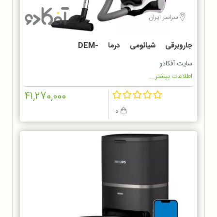
سراسر ایران
جاروبرقی شیائومی درما DEM-
TJ301W
سایت آفکادو
اطلاعات بیشتر...
41,270,000
0