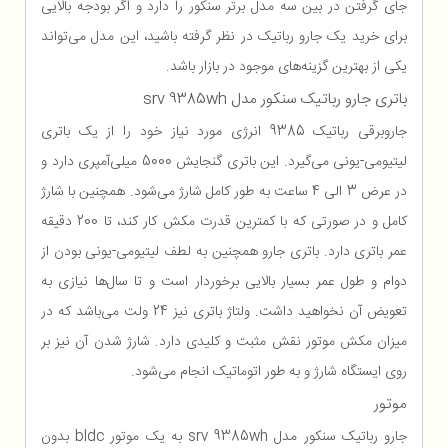
جای گرفتن در بین سه مدل برتر سنکور را دارد و اگر بودجه بالایی
برای خرید یک جارو رباتیک در نظر گرفته باشید، این مدل می‌تواند
یکی از بهترین گزینه‌های موجود در بازار باشد.
باتری جارو رباتیک سنکور مدل srv 9385wh
جاروبرقی رباتیک 9385 انرژی مورد نیاز خود را از یک باتری
لیتیومی-یونی می‌گیرد. این باتری گنجایش 5000 میلی‌آمپری دارد و
در عرض 3 الی 4 ساعت به طور کامل شارژ می‌شود. همچنین با شارژ
کامل و در صورتی که با کمترین قدرت مکش کار کند، تا 200 دقیقه
عمر باتری دارد. باتری جارو همچنین به لطف لیتیومی-یونی بودن از
دوام و طول عمر بسیار بالایی برخوردار است و تا سال‌ها نیازی به
تعویض آن نخواهید داشت. ولتاژ باتری نیز 24 ولت می‌باشد که در
میزان مکش موتور نقش مثبت و کلیدی دارد. شارژ شدن آن نیز بر
روی ایستگاه شارژ و به طور اتوماتیک انجام می‌شود.
موتور
جارو رباتیک سنکور مدل srv 9385wh به یک موتور bldc بدون