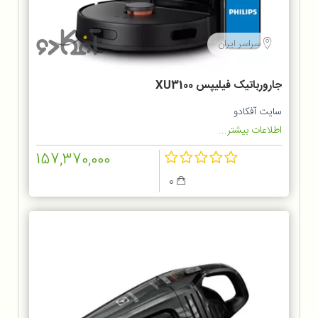
سراسر ایران
جارورباتیک فیلیپس XU3100
سایت آفکادو
اطلاعات بیشتر...
157,370,000
0