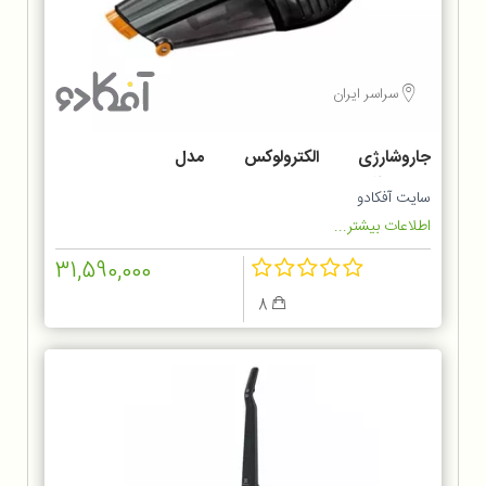
سراسر ایران
جاروشارژی الکترولوکس مدل
ZB6214IGM
سایت آفکادو
اطلاعات بیشتر...
31,590,000
8