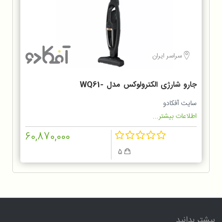
سراسر ایران
جارو شارژی الکترولوکس مدل WQ61-
1OGG
سایت آفکادو
اطلاعات بیشتر...
60,870,000
5
بیشتر بدانید