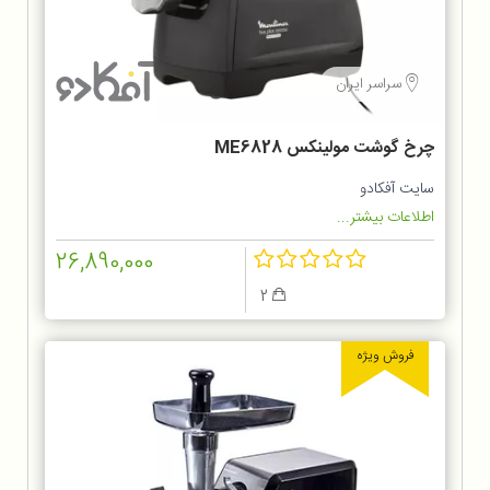
سراسر ایران
چرخ گوشت مولینکس ME6828
سایت آفکادو
اطلاعات بیشتر...
26,890,000
2
فروش ویژه