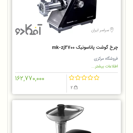
سراسر ایران
چرخ گوشت پاناسونیک mk-zj2700
فروشگاه مرکزی
اطلاعات بیشتر...
162,770,000
2