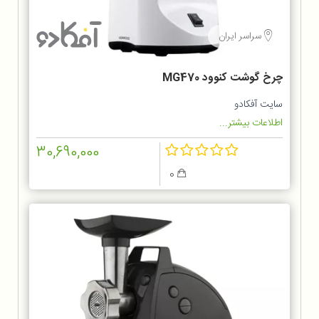
سراسر ایران
چرخ گوشت کنوود MG470
سایت آفکادو
اطلاعات بیشتر...
30,690,000
0