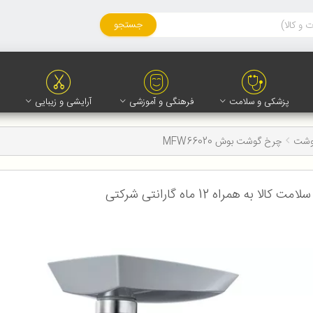
جستجو
پزشکی و سلامت
فرهنگی و آموزشی
آرایشی و زیبایی
وشت
چرخ گوشت بوش MFW66020