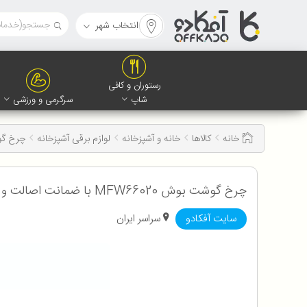
انتخاب شهر
رستوران و کافی
شاپ
سرگرمی و ورزشی
خانه
کالاها
خانه و آشپزخانه
لوازم برقی آشپزخانه
چرخ گ
چرخ گوشت بوش MFW66020 با ضمانت اصالت و سلامت کالا به همراه 12 ماه گارانتی شرکتی
سایت آفکادو
سراسر ایران