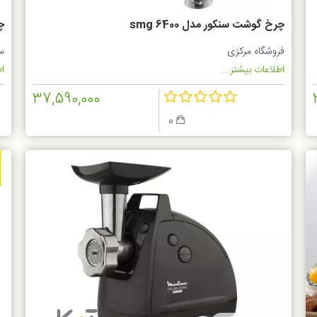
چرخ گوشت سنکور مدل smg 6400
چر
فروشگاه مرکزی
س
اطلاعات بیشتر...
اط
37,590,000
0