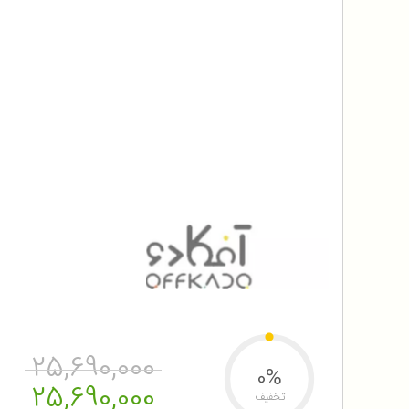
25,690,000
0%
25,690,000
تخفیف