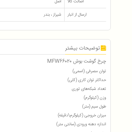
اصالت کالا
اصل
ارسال از انبار
شیراز ، بندر
توضیحات بیشتر
چرخ گوشت بوش MFW66020
توان مصرفی (اسمی)
حداکثر توان کاری (کلی)
تعداد شبکه‌های توری
وزن (کیلوگرم)
طول سیم (متر)
میزان خروجی (کیلوگرم\دقیقه)
اندازه دهنه ورودی (سانتی متر)