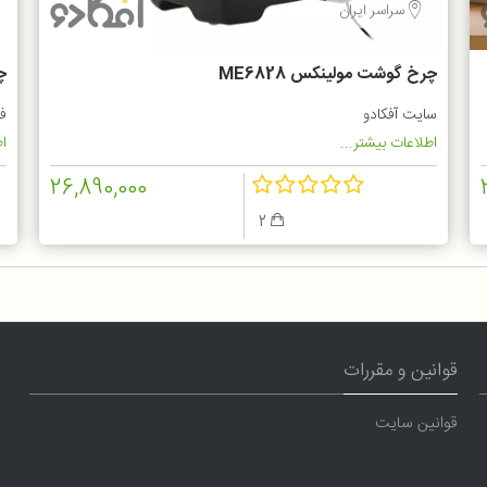
سراسر ایران
چرخ گوشت مولینکس ME6828
چر
سایت آفکادو
ف
اطلاعات بیشتر...
اط
26,890,000
2
قوانین و مقررات
قوانین سایت