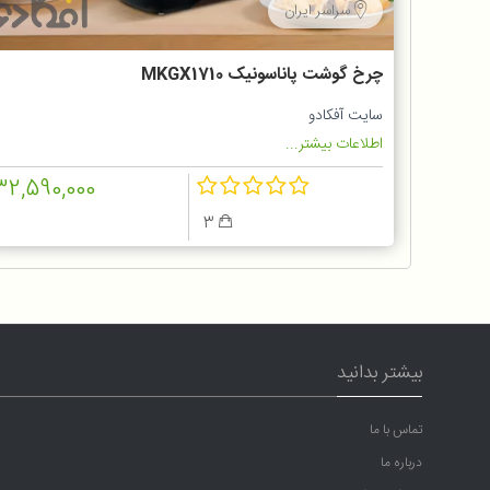
سراسر ایران
چرخ گوشت پاناسونیک MKGX1710
سایت آفکادو
اطلاعات بیشتر...
32,590,000
3
بیشتر بدانید
تماس با ما
درباره ما