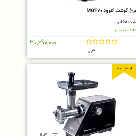
خ گوشت کنوود MG470
ایت آفکادو
لاعات بیشتر...
30,690,000
0
فروش ویژه