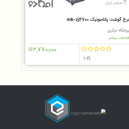
سراسر ایران
خ گوشت پاناسونیک mk-zj2700
روشگاه مرکزی
لاعات بیشتر...
162,770,000
2