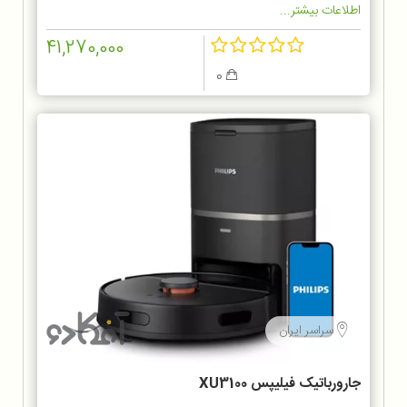
اطلاعات بیشتر...
41,270,000
0
سراسر ایران
جارورباتیک فیلیپس XU3100