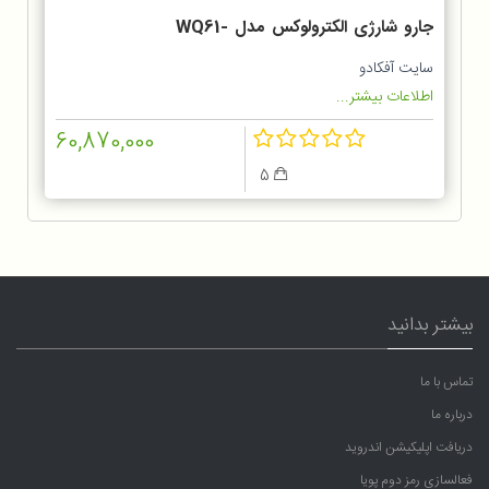
جارو شارژی الکترولوکس مدل WQ61-
1OGG
سایت آفکادو
اطلاعات بیشتر...
60,870,000
5
بیشتر بدانید
تماس با ما
درباره ما
دریافت اپلیکیشن اندروید
فعالسازی رمز دوم پویا