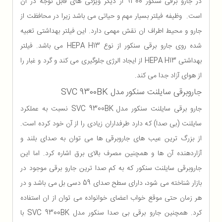
در جارو برقی سنکور 9300 از دیگر ویژگی های قابل توجه در آن
است. وظیفه فیلتر بسیار مهم و حیاتی می باشد زیرا در محافظت از
جارو و محیط اطراف ان نقش مهمی دارد. این فیلتر بهداشتی تعبیه
شده روی جارو برقی سنکور از نوع HEPA H13 می باشد. فیلتر
بهداشتی HEPA H13 از ایجاد الرژی جلوگیری می کند و گرد و غبار را
از هوای آزاد جدا می کند.
جاروبرقی سایلنت سنکور مدل SVC 9300BK
جارو برقی سایلنت سنکور مدل SVC 9300BK نسبت به عملکرد
سایلنت (بی صدا) که دارد طرفداران زیادی را از آن خود کرده است.
از بزرگ ترین عیب های جاروبرقی ها می توان به صدای بلند و
آزاردهنده آن ها و همچنین مصرف بالای برق اشاره کرد. اما این
جاروبرقی سایلنت سنکور که به کم صدا ترین جارو برقی موجود در
بازار شناخته می شود، دارای سطح صدای 59 دسی بل می باشد و در
هر زمان حتی موقع خواب اعضای خوانواده می توان از ان استفاده
کرد. همچنین جارو برقی بی صدا سنکور مدل SVC 9300BK با