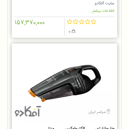
سایت آفکادو
اطلاعات بیشتر...
157,370,000
0
سراسر ایران
جاروشارژی الکترولوکس مدل