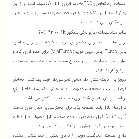
استفاده از تکنولوژی ECO به رده انرژی +++A رسیده است و از این
رو توانسته با این تکنولوژی خاص خود مصرف بسیار پایین و در عین
حال مکش عالی داشته باشد.
سایر مشخصات جارو برقی سنکور SVC 9300 BK
برس ها : ۲ عدد برس مخصوص درزها و گوشه ها و برس مبلمان،
برس Turbo. برس مینی توربو (MiniTurbo) برای جمع آوری گرد و
غبار و موی حیوانات از روی سطوح سخت خانه مانند مبلمان، صندلی
خودرو کاربرد دارد.
مجهز به : دسته کنترل دار، موتور کمپرسوردار، فیلتر بهداشتی، نشانگر
گرفتگی فیلتر، محفظه مخصوص لوازم جانبی، نمایشگر LED. پنج
برنامه از پیش تعیین شده برای تنظیم قدرت مکش می باشد.
نازل ها : نازل بلند انعطاف پذیر برای دسترسی به مکان های سخت
(نازل شکاف)، نازل مخصوص سطوح سخت، نازل معمولی قابل تنظیم
مخصوص جارو کردن فرش و انواع کف به کار می رود.
دارای سیستم محافظت موتور از گرمای بیش از حد، هشدار دهنده