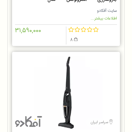
ZB6214IGM
سایت آفکادو
اطلاعات بیشتر...
31,590,000
8
سراسر ایران