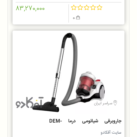
83,270,000
0
سراسر ایران
جاروبرقی شیائومی درما DEM-
TJ301W
سایت آفکادو