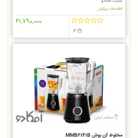
سایت آفکادو
اطلاعات بیشتر...
41,790,000
3
سراسر ایران
مخلوط کن بوش MMB6141B