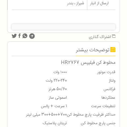
ارسال از انبار
شیراز ، بندر
اشتراک گذاری
توضیحات بیشتر
مخلوط کن فیلیپس HR2767
قدرت موتور
۱۰۰۰ وات
ولتاژ
220-240 ولت
فرکانس
50/60 هرتز
عملکردها
اسموتی ساز
تنطیمات سرعت
1 سرعت + پالس
حداکثر ظرفیت پارچ مخلوط کن
300+500+700 میلی لیتر
جنس پارچ مخلوط کن
تریتان پلاستیک