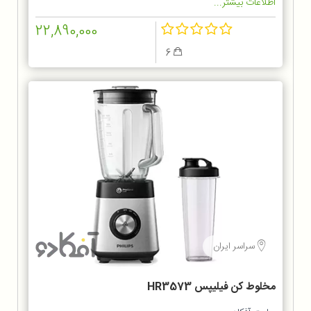
اطلاعات بیشتر...
22,890,000
6
سراسر ایران
مخلوط کن فيليپس HR3573