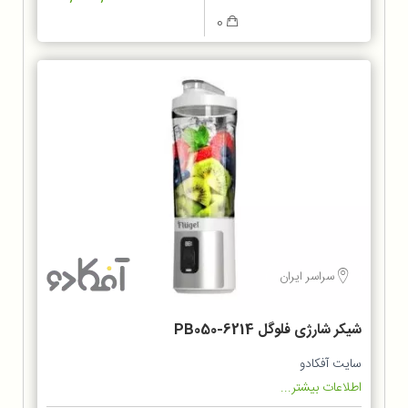
0
سراسر ایران
شیکر شارژی فلوگل PB050-6214
سایت آفکادو
اطلاعات بیشتر...