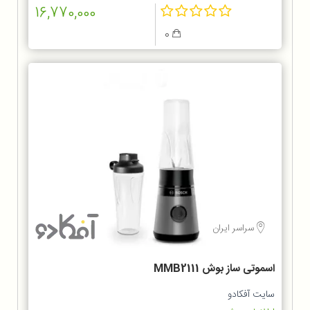
16,770,000
0
سراسر ایران
اسموتی ساز بوش MMB2111
سایت آفکادو