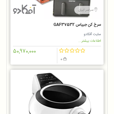
سراسر ایران
سرخ کن جیپاس GAF37532
سایت آفکادو
اطلاعات بیشتر...
50,970,000
0