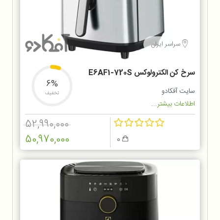
سراسر ایران
سرخ کن الکترولوکس E6AF1-720S
6%
سایت آفکادو
تخفیف
اطلاعات بیشتر...
52,990,000
50,970,000
0