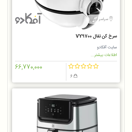
سراسر ایران
سرخ کن تفال VY9700
سایت آفکادو
اطلاعات بیشتر...
66,770,000
6