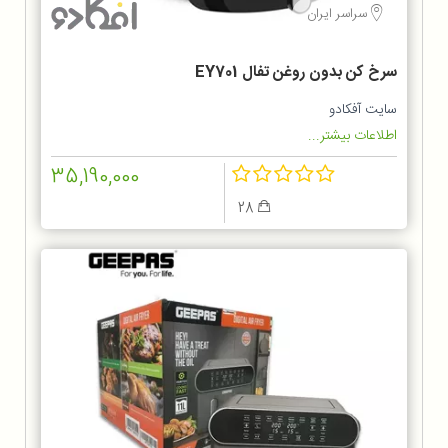
سراسر ایران
سرخ کن بدون روغن تفال EY701
سایت آفکادو
اطلاعات بیشتر...
35,190,000
28