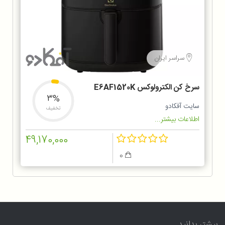
سراسر ایران
سرخ کن الکترولوکس E6AF1520K
3%
سایت آفکادو
تخفیف
اطلاعات بیشتر...
49,170,000
0
بیشتر بدانید