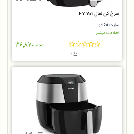
سرخ كن تفال EY 701
سایت آفکادو
اطلاعات بیشتر...
36,870,000
1