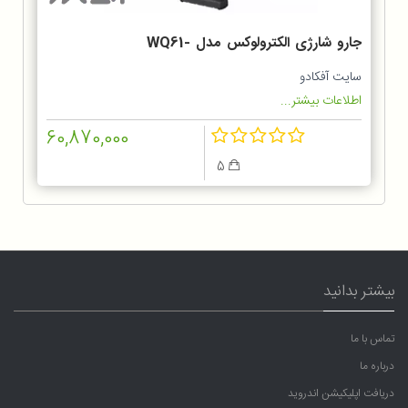
جارو شارژی الکترولوکس مدل WQ61-
1OGG
سایت آفکادو
اطلاعات بیشتر...
60,870,000
5
بیشتر بدانید
تماس با ما
درباره ما
دریافت اپلیکیشن اندروید