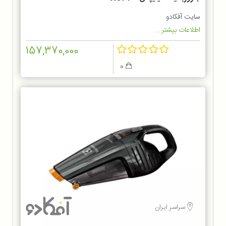
سایت آفکادو
اطلاعات بیشتر...
157,370,000
0
سراسر ایران