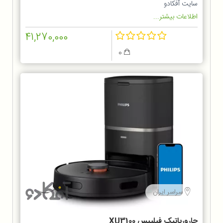
سایت آفکادو
اطلاعات بیشتر...
41,270,000
0
سراسر ایران
جارورباتیک فیلیپس XU3100