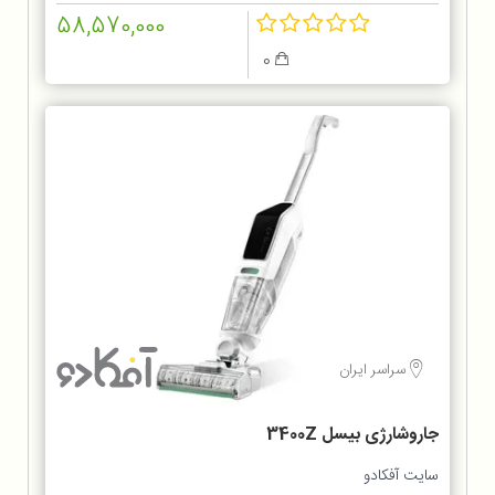
58,570,000
0
سراسر ایران
جاروشارژی بیسل 3400Z
سایت آفکادو