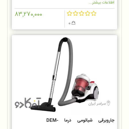
اطلاعات بیشتر...
83,270,000
0
سراسر ایران
جاروبرقی شیائومی درما DEM-
TJ301W