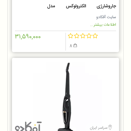
جاروشارژی الکترولوکس مدل
ZB6214IGM
سایت آفکادو
اطلاعات بیشتر...
31,590,000
8
سراسر ایران