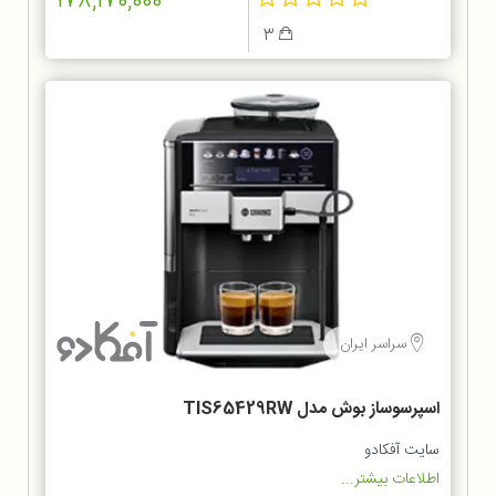
178,170,000
3
سراسر ایران
اسپرسوساز بوش مدل TIS65429RW
سایت آفکادو
اطلاعات بیشتر...