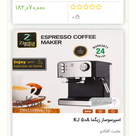
182,070,000
0
سراسر ایران
اسپرسوساز زیگما KJ 50A
سایت آفکادو