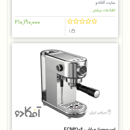
سایت آفکادو
اطلاعات بیشتر...
210,190,000
1
سراسر ایران
اسپرسوساز مباشی ECM2106