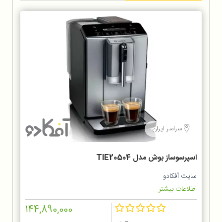
سراسر ایران
اسپرسوساز بوش مدل TIE20504
سایت آفکادو
اطلاعات بیشتر...
144,890,000