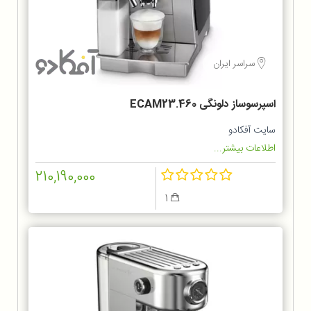
سراسر ایران
اسپرسوساز دلونگی ECAM23.460
سایت آفکادو
اطلاعات بیشتر...
210,190,000
1