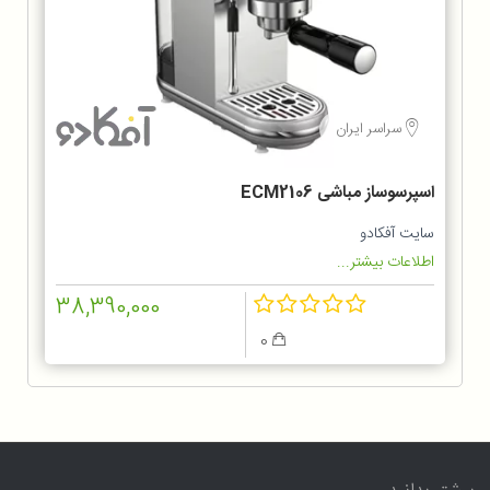
سراسر ایران
اسپرسوساز مباشی ECM2106
سایت آفکادو
اطلاعات بیشتر...
38,390,000
0