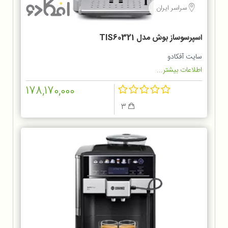
سراسر ایران
اسپرسوساز بوش مدل TIS60321
سایت آفکادو
اطلاعات بیشتر...
178,170,000
3