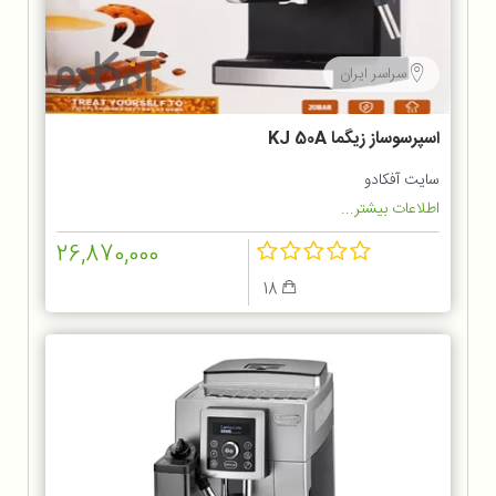
سراسر ایران
اسپرسوساز زیگما KJ 50A
سایت آفکادو
اطلاعات بیشتر...
26,870,000
18