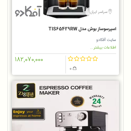
سراسر ایران
اسپرسوساز بوش مدل TIS65429RW
سایت آفکادو
اطلاعات بیشتر...
182,070,000
0