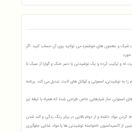
 اسموتی، میلک شیک و معجون های خوشمزه می ‌توانید روی آن حساب کنید. اگر
خورد.
 به همراه یخ را خرد، له و ترکیب کرده و یک نوشیدنی یا دسر خنک و گوارا از سبک تا
نرم softبه مدت 45 ثانیه میوه ها، سبزیجات و خوراکی های نرم را به نوشیدنی، اسموتی و کوکتل های لایت تبدیل می کند. برنامه
ارچ های اسموتی ساز شیارهایی خاص طراحی شده که همراه با تیغه تیز
در مخلوط کردن مواد داشته و از دوام بالایی در برابر زنگ زدگی و کند شدن
چنین از اکسیداسیون ناخواسته نوشیدنی ها یا مواد غذایی جلوگیری