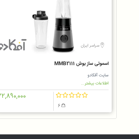
سراسر ایران
اسموتی ساز بوش MMB2111
سایت آفکادو
اطلاعات بیشتر...
22,890,000
6