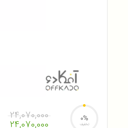
24,070,000
0%
24,070,000
تخفیف