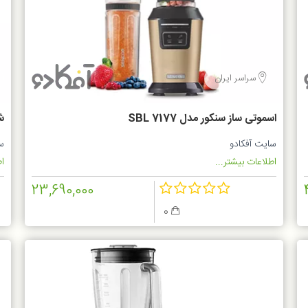
سراسر ایران
اسموتی ساز سنکور مدل SBL 7177
شی
سایت آفکادو
س
اطلاعات بیشتر...
اط
23,690,000
0