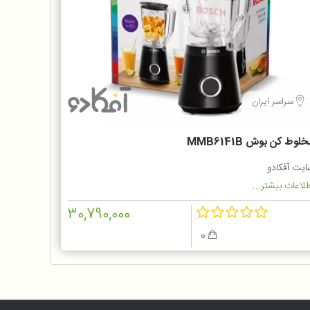
سراسر ایران
لوط کن بوش MMB6141B
ایت آفکادو
لاعات بیشتر...
30,790,000
0