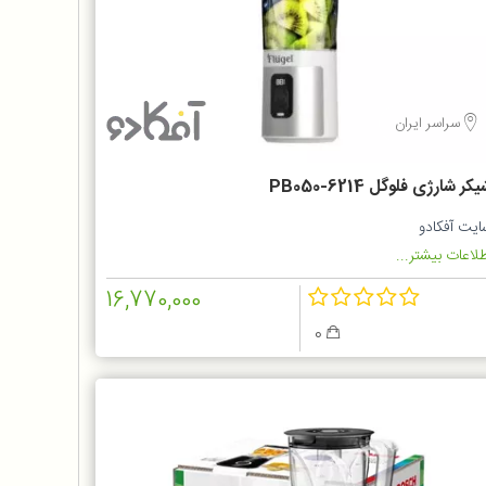
سراسر ایران
کر شارژی فلوگل PB050-6214
ایت آفکادو
لاعات بیشتر...
16,770,000
0