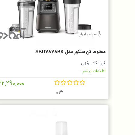
سراسر ایران
مخلوط‌ کن سنکور مدل SBU7878BK
فروشگاه مرکزی
اطلاعات بیشتر...
42,290,000
0