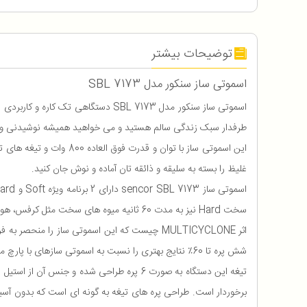
توضیحات بیشتر
اسموتی ساز سنکور مدل SBL 7173
اسموتی ساز سنکور مدل SBL 7173 دس
طرفدار سبک زندگی سالم هستید و می خواهید همیشه نوشیدنی و دس
این اسموتی ساز با توان
غلیظ را بسته به سلیقه و ذائقه تان آماده و نوش جان کنید.
سخت Hard نیز به مدت 60 ثانیه میوه های سخت مثل کرفس، هویج، آناناس، یخ و آجیل ها را مخلوط می کند.
اثر MULTICYCLONE چیست که این اسموتی ساز ر
شش پره تا 60٪ نتایج بهتری را نسبت به اسموتی سازهای با پارچ معمولی ارائه می دهد.
تیغه این دستگاه به صورت 6 پره طراحی شده 
برخوردار است. طراحی پره های تیغه به گونه ‌ای است که بدون آسیب