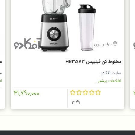
سراسر ایران
مخلوط کن فيليپس HR3573
مخ
سایت آفکادو
س
اطلاعات بیشتر...
اط
41,790,000
3