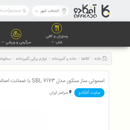
انتخاب شهر
رستوران و کافی
شاپ
سرگرمی و ورزشی
خانه
کالاها
خانه و آشپزخانه
لوازم برقی آشپزخانه
مخلوط 
اسموتی ساز سنکور مدل SBL 7173 با ضمانت اصالت و سلامت فیزیکی کالا
سایت آفکادو
سراسر ایران