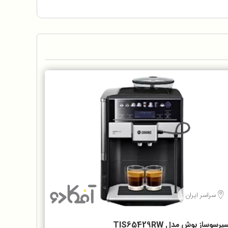
سراسر ایران
پرسوساز بوش مدل TIS65429RW