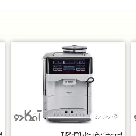
سراسر ایران
اسپرسوساز بوش مدل TIS60321
اس