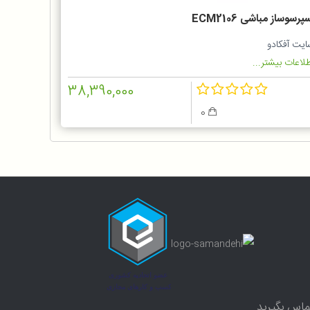
پرسوساز مباشی ECM2106
ایت آفکادو
لاعات بیشتر...
38,390,000
0
ماس بگیرید