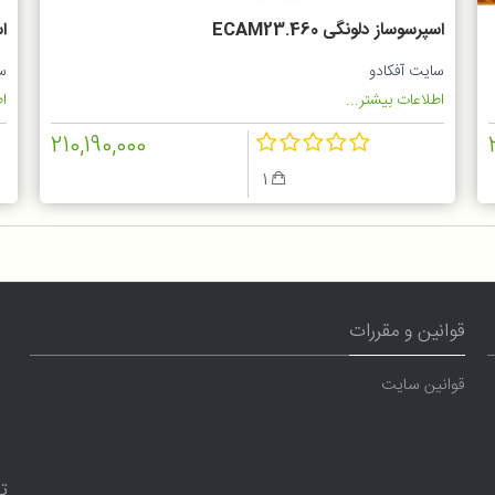
اسپرسوساز دلونگی ECAM23.460
اس
سایت آفکادو
س
اطلاعات بیشتر...
اط
210,190,000
1
قوانین و مقررات
قوانین سایت
ت