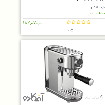
ایت آفکادو
لاعات بیشتر...
182,070,000
0
سراسر ایران