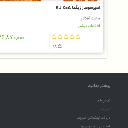
اسپرسوساز زیگما KJ 50A
سایت آفکادو
اطلاعات بیشتر...
26,870,000
18
بیشتر بدانید
تماس با ما
درباره ما
دریافت اپلیکیشن اندروید
فعالسازی رمز دوم پویا