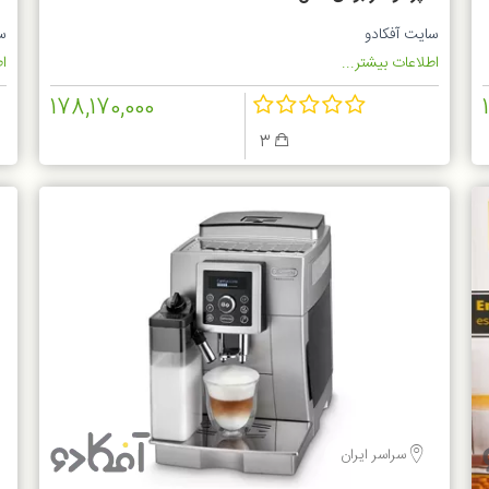
سایت آفکادو
س
اطلاعات بیشتر...
اط
178,170,000
3
سراسر ایران