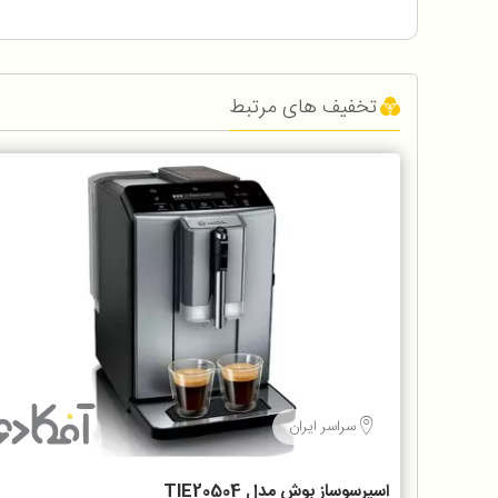
تخفیف های مرتبط
سراسر ایران
اسپرسوساز بوش مدل TIE20504