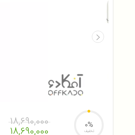
18,690,000
0%
18,690,000
تخفیف