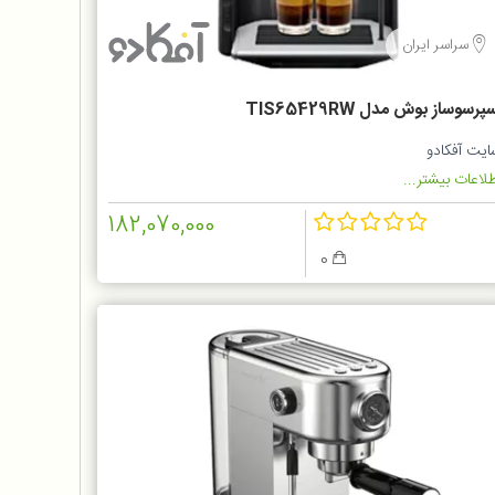
سراسر ایران
پرسوساز بوش مدل TIS65429RW
ایت آفکادو
لاعات بیشتر...
182,070,000
0