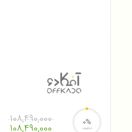
108,490,000
0%
108,490,000
تخفیف