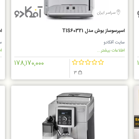
سراسر ایران
اسپرسوساز بوش مدل TIS60321
اس
سایت آفکادو
س
اطلاعات بیشتر...
اط
178,170,000
3