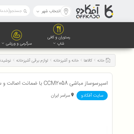
انتخاب شهر
رستوران و کافی
شاپ
سرگرمی و ورزشی
خانه
کالاها
خانه و آشپزخانه
لوازم برقی آشپزخانه
نوشیدن
اسپرسوساز مباشی CCM2058 با ضمانت اصالت و سلامت کالا
سایت آفکادو
سراسر ایران