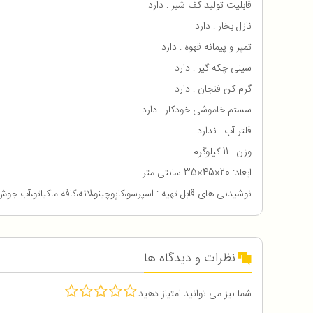
قابلیت تولید کف شیر : دارد
نازل بخار : دارد
تمپر و پیمانه قهوه : دارد
سینی چکه گیر : دارد
گرم کن فنجان : دارد
سستم خاموشی خودکار : دارد
فلتر آب : ندارد
وزن : 11 کیلوگرم
ابعاد: 20×45×35 سانتی متر
نوشیدنی های قابل تهیه : اسپرسو،کاپوچینو،لاته،کافه ماکیاتو،آب جوش
نظرات و دیدگاه ها
شما نیز می توانید امتیاز دهید