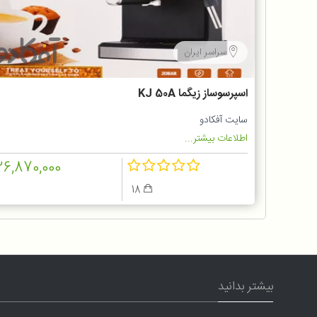
سراسر ایران
اسپرسوساز زیگما KJ 50A
سایت آفکادو
اطلاعات بیشتر...
26,870,000
18
بیشتر بدانید