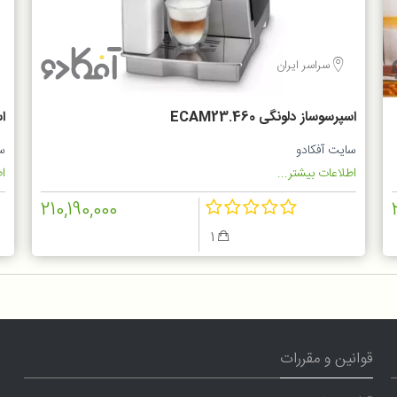
سراسر ایران
اسپرسوساز دلونگی ECAM23.460
اس
سایت آفکادو
س
اطلاعات بیشتر...
اط
210,190,000
1
قوانین و مقررات