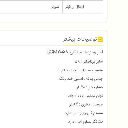
ارسال از انبار
شیراز
توضیحات بیشتر
اسپرسوساز مباشی CCM2058
سایز پرتافیلتر : ۵۸
مناسب مصرف : نیمه صنعتی
جنس بدنه : استیل ضد زنگ
فشار بخار : 20 بار
توان موتور : 3000 وات
ظرفیت مخزن : 2 لیتر
سستم کاپوچینوساز : دارد
نشانگر سطح آب : دارد