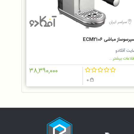
سراسر ایران
پرسوساز مباشی ECM2106
ایت آفکادو
لاعات بیشتر...
38,390,000
0