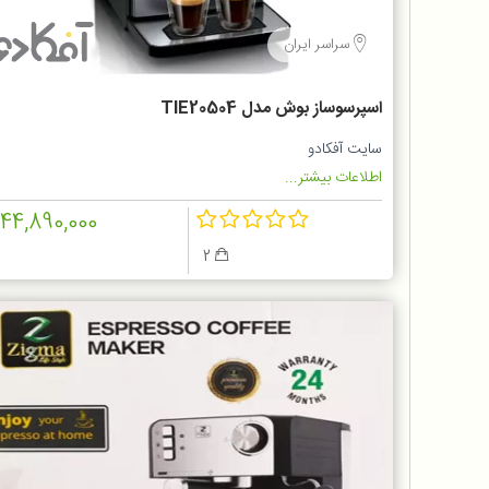
سراسر ایران
اسپرسوساز بوش مدل TIE20504
سایت آفکادو
اطلاعات بیشتر...
144,890,000
2