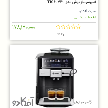
اسپرسوساز بوش مدل TIS60321
سایت آفکادو
اطلاعات بیشتر...
178,170,000
3
سراسر ایران