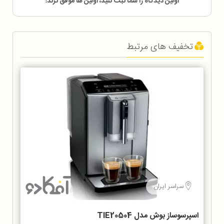
اولین دیدگاه را شما ثبت کنید، اولین ها موفق ترند!
تخفیف های مرتبط
سراسر ایران
اسپرسوساز بوش مدل TIE20504