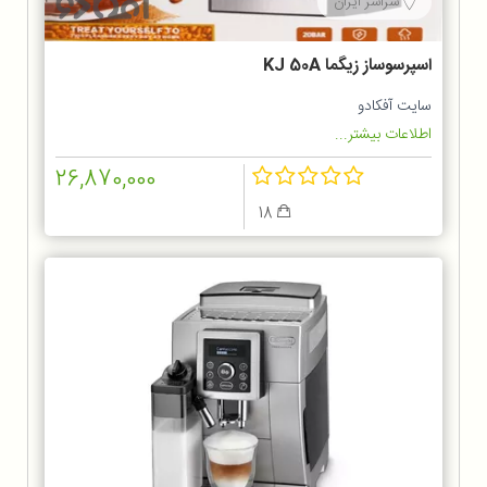
سراسر ایران
اسپرسوساز زیگما KJ 50A
سایت آفکادو
اطلاعات بیشتر...
26,870,000
18