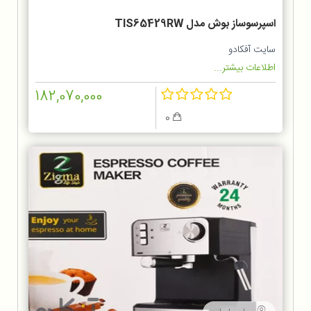
اسپرسوساز بوش مدل TIS65429RW
سایت آفکادو
اطلاعات بیشتر...
182,070,000
0