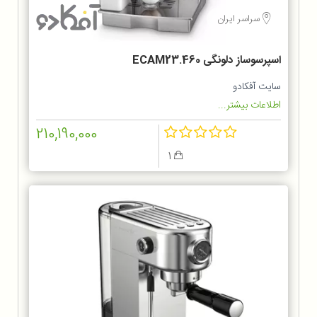
سراسر ایران
اسپرسوساز دلونگی ECAM23.460
سایت آفکادو
اطلاعات بیشتر...
210,190,000
1