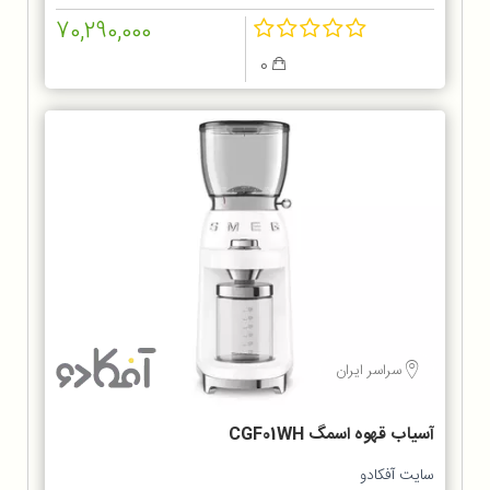
70,290,000
0
سراسر ایران
آسیاب قهوه اسمگ CGF01WH
سایت آفکادو