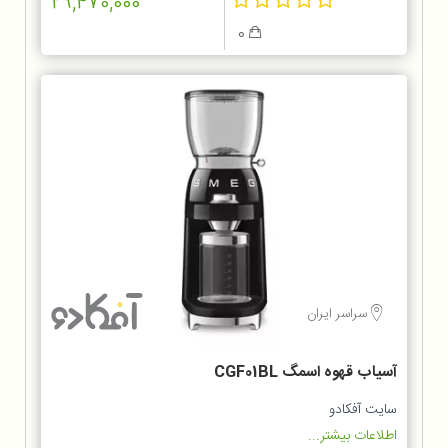
29,470,000
0
سراسر ایران
آسیاب قهوه اسمگ CGF01BL
سایت آفکادو
اطلاعات بیشتر...