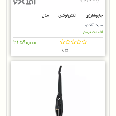
سراسر ایران
جاروشارژی الکترولوکس مدل
ZB6214IGM
سایت آفکادو
اطلاعات بیشتر...
31,590,000
8