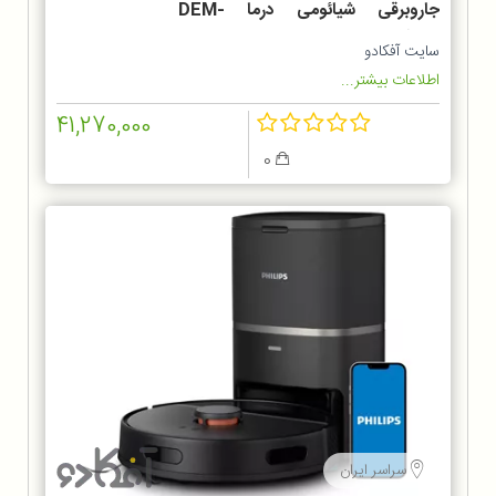
جاروبرقی شیائومی درما DEM-
TJ301W
سایت آفکادو
اطلاعات بیشتر...
41,270,000
0
سراسر ایران