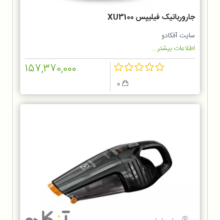
جارورباتیک فیلیپس XU3100
سایت آفکادو
اطلاعات بیشتر...
157,370,000
0