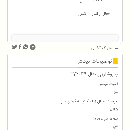
اصالت کالا
اصل
ارسال از انبار
شیراز
اشتراک گذاری
توضیحات بیشتر
جاروشارژی تفال TY2039
قدرت موتور
250
ظرفیت سطل زباله / کیسه گرد و غبار
0.45
سطح سر و صدا
83