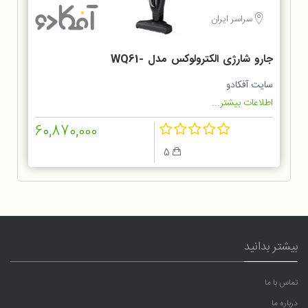
سراسر ایران
جارو شارژی الکترولوکس مدل WQ61-
1OGG
سایت آفکادو
اطلاعات بیشتر...
60,870,000
5
بیشتر بدانید
تماس با ما
درباره ما