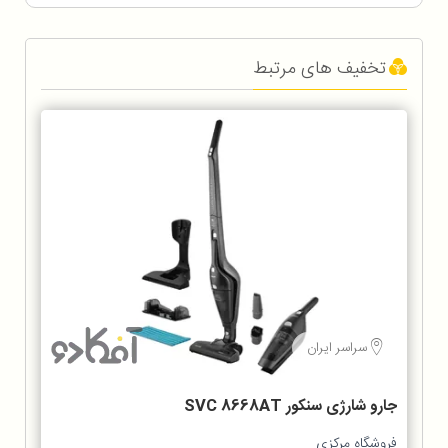
تخفیف های مرتبط
سراسر ایران
جارو شارژی سنکور SVC 8668AT
فروشگاه مرکزی