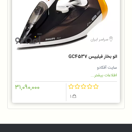
سراسر ایران
اتو بخار فیلیپس GC4537
سایت آفکادو
اطلاعات بیشتر...
31,090,000
1