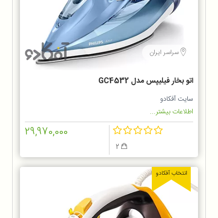
سراسر ایران
اتو بخار فیلیپس مدل GC4532
سایت آفکادو
اطلاعات بیشتر...
29,970,000
2
انتخاب آفکادو