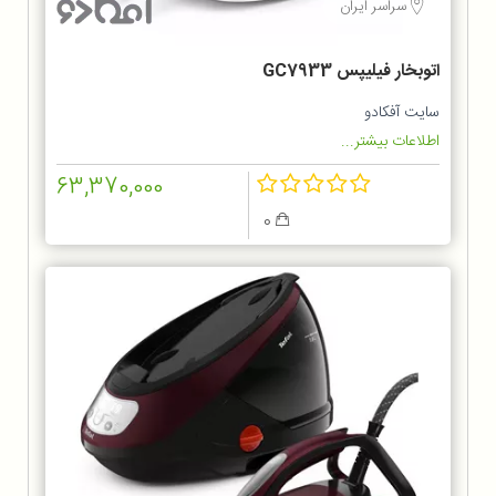
سراسر ایران
اتوبخار فیلیپس GC7933
سایت آفکادو
اطلاعات بیشتر...
63,370,000
0