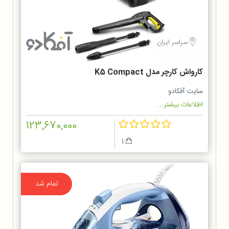
سراسر ایران
کارواش کارچر مدل K5 Compact
سایت آفکادو
اطلاعات بیشتر...
123,670,000
1
تمام شد