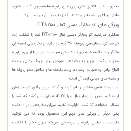
میکروب ها و باکتری های روی انوع پارچه ها همچون کت و شلوار،
مانتو، پیراهن، ملحفه و پرده ها را نیز به خوبی از بین می برد.
ویژگی های اتو بخارگر دستی تفال DT8250
عملکرد قدرتمند اتو بخارگر دستی تفال DT8250 شما را شگفت زده
خواهد کرد. بخاردهی پیوسته 30 گرم در دقیقه و بخاردهی لحظه ای
90 گرم در دقیقه همه چروک ها حتی سرسخت ترین را از روی پارچه
محو می کند. تجهیز به بخاردهی عمودی برای چروک زدایی راحت
انواع لباس به صورت ایستاده، پرده، ملحفه ها و مناطق دشوار، یقه ها
و دکمه های میانی ایده آل است.
به سرعت لباس هایتان را اتو کرده و آماده بیرون رفتن شوید. زمان
اولیه گرم شدن اتو بخار تفال تنها 25 ثانیه طول می کشد که شما را
منتظر نخواهد گذاشت. قابلیت تنظیم میزان بخاردهی در 2 حالت
یکی دیگر از ویژگی های مهم این محصول بوده که می توانید
متناسب با جنس پارچه و سرسختی چروک، میزان بخار را انتخاب