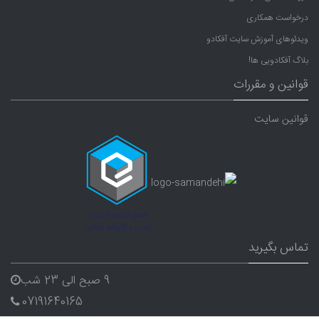
درخواست همکاری
ویدئوهای آموزش سایت آفکادو
بلاگ آفکادویی ها!
قوانین و مقررات
قوانین سایت
تماس بگیرید
9 صبح الی 23 شب
07191640165