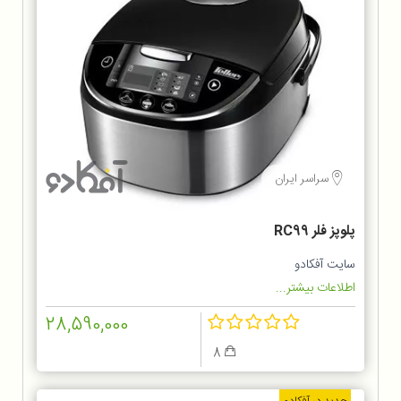
سراسر ایران
پلوپز فلر RC99
سایت آفکادو
اطلاعات بیشتر...
28,590,000
8