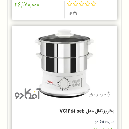
26,170,000
14
سراسر ایران
بخارپز تفال مدل VC1451 seb
سایت آفکادو