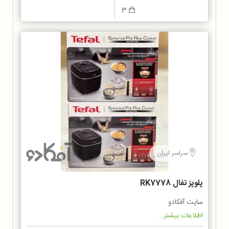
3
سراسر ایران
پلوپز تفال RK7778
سایت آفکادو
اطلاعات بیشتر...