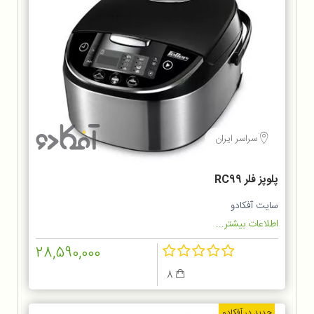
سراسر ایران
پلوپز فلر RC99
سایت آفکادو
اطلاعات بیشتر...
28,590,000
8
جدید در آفکادو