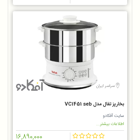
سراسر ایران
بخارپز تفال مدل VC1451 seb
سایت آفکادو
اطلاعات بیشتر...
16,890,000