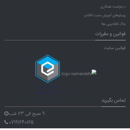
درخواست همکاری
ویدئوهای آموزش سایت آفکادو
بلاگ آفکادویی ها!
قوانین و مقررات
قوانین سایت
تماس بگیرید
9 صبح الی 23 شب
07191640165