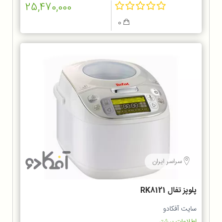
25,470,000
0
سراسر ایران
پلوپز تفال RK8121
سایت آفکادو
اطلاعات بیشتر...