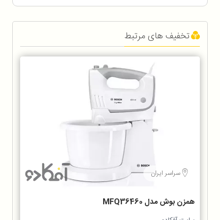
تخفیف های مرتبط
سراسر ایران
همزن بوش مدل MFQ36460