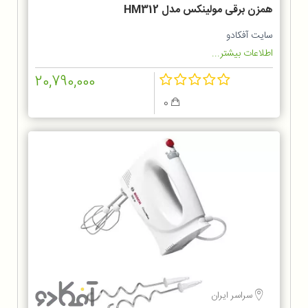
همزن برقی مولینکس مدل HM312
سایت آفکادو
اطلاعات بیشتر...
20,790,000
0
سراسر ایران