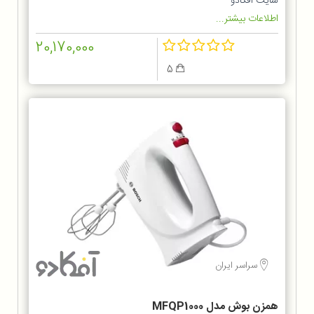
سایت آفکادو
اطلاعات بیشتر...
20,170,000
5
سراسر ایران
همزن بوش مدل MFQP1000