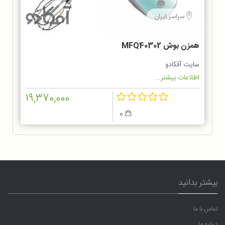
سراسر ایران
همزن بوش MFQ40302
سایت آفکادو
اطلاعات بیشتر...
19,370,000
0
بیشتر بدانید
تماس با ما
درباره ما