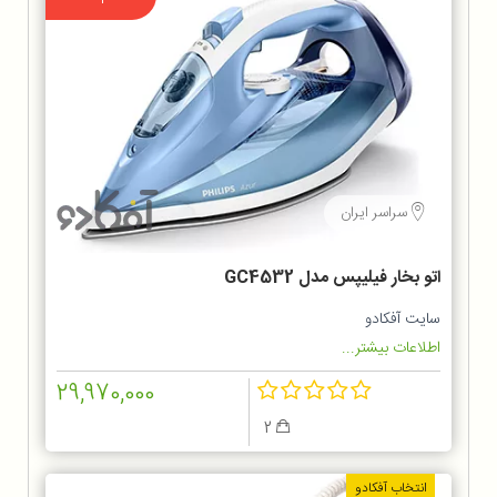
سراسر ایران
اتو بخار فیلیپس مدل GC4532
سایت آفکادو
اطلاعات بیشتر...
29,970,000
2
انتخاب آفکادو