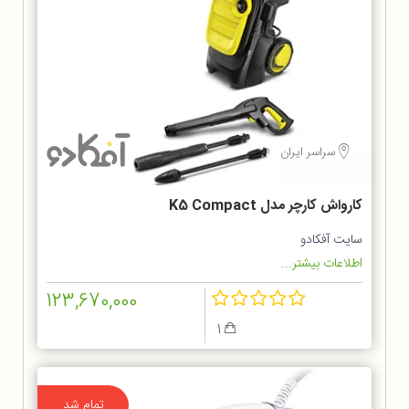
سراسر ایران
کارواش کارچر مدل K5 Compact
سایت آفکادو
اطلاعات بیشتر...
123,670,000
1
تمام شد