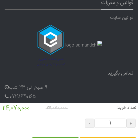
قوانین و مقررات
قوانین سایت
تماس بگیرید
9 صبح الی 23 شب
07191640165
09338282656
24,070,000
تعداد خرید:
24,070,000
-
+