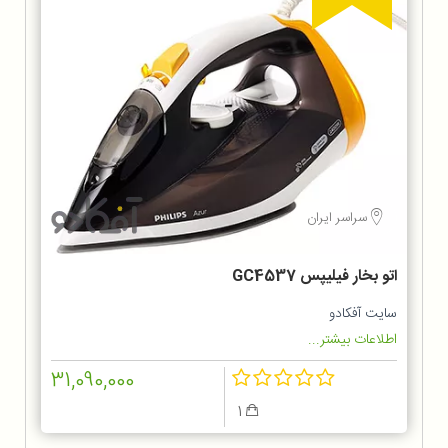
سراسر ایران
اتو بخار فیلیپس GC4537
سایت آفکادو
اطلاعات بیشتر...
31,090,000
1