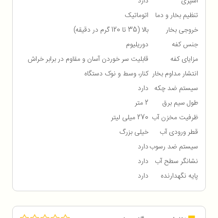
اسپری
دارد
تنظیم بخار و دما
اتوماتیک
خروجی بخار
بالا (35 تا 120 گرم در دقیقه)
جنس کفه
دوریلیوم
مزایای کفه
قابلیت سر خوردن آسان و مقاوم در برابر خراش
انتشار مداوم بخار
کنار، وسط و نوک دستگاه
سیستم ضد چکه
دارد
طول سیم برق
2 متر
ظرفیت مخزن آب
270 میلی لیتر
قطر ورودی آب
خیلی بزرگ
سیستم ضد رسوب
دارد
نشانگر سطح آب
دارد
پایه نگهدارنده
دارد