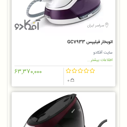
سراسر ایران
اتوبخار فیلیپس GC7933
سایت آفکادو
اطلاعات بیشتر...
63,370,000
0