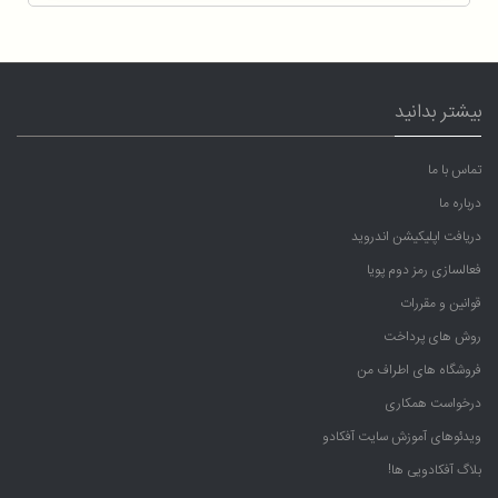
بیشتر بدانید
تماس با ما
درباره ما
دریافت اپلیکیشن اندروید
فعالسازی رمز دوم پویا
قوانین و مقررات
روش های پرداخت
فروشگاه های اطراف من
درخواست همکاری
ویدئوهای آموزش سایت آفکادو
بلاگ آفکادویی ها!