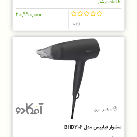
اطلاعات بیشتر...
20,990,000
0
سراسر ایران
سشوار فیلیپس مدل BHD302