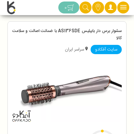
دسته بندی
0
سشوار برس دار بابیلیس AS136SDE با ضمانت اصالت و سلامت
کالا
سایت آفکادو
سراسر ایران