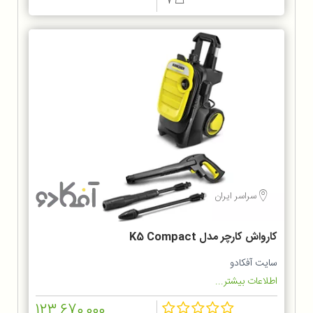
7
سراسر ایران
کارواش کارچر مدل K5 Compact
سایت آفکادو
اطلاعات بیشتر...
123,670,000