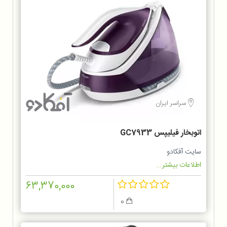
سراسر ایران
اتوبخار فیلیپس GC7933
سایت آفکادو
اطلاعات بیشتر...
63,370,000
0