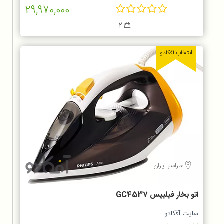
29,970,000
2
انتخاب آفکادو
سراسر ایران
اتو بخار فیلیپس GC4537
سایت آفکادو