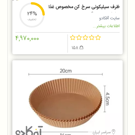
ظرف سیلیکونی سرخ کن مخصوص غذا
24%
و کیک سایز بزرگ
سایت آفکادو
تخفیف
اطلاعات بیشتر...
4,970,000
158
سراسر ایران