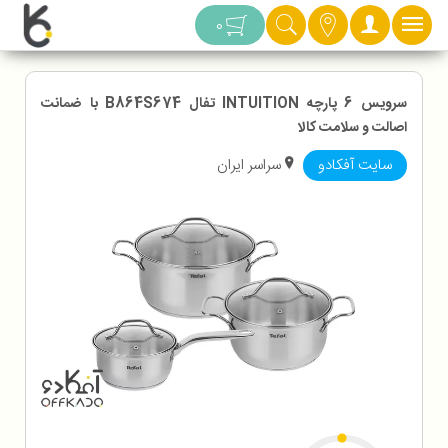
دسته بندی
0
سرویس 6 پارچه INTUITION تفال B864S674 با ضمانت
اصالت و سلامت کالا
سایت آفکادو
سراسر ایران