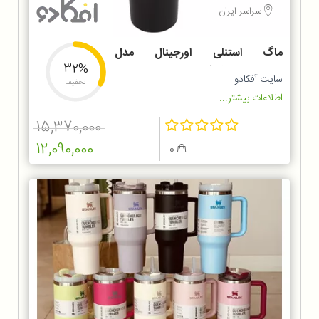
سراسر ایران
ماگ استنلی اورجینال مدل
32%
TUMBLER ظرفیت 1.18 لیتر
سایت آفکادو
تخفیف
اطلاعات بیشتر...
15,370,000
12,090,000
0