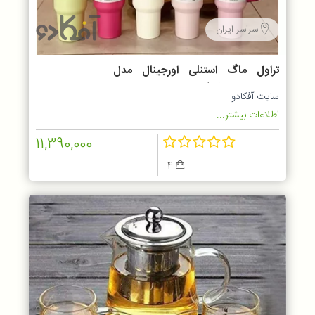
سراسر ایران
تراول ماگ استنلی اورجینال مدل
TUMBLER ظرفیت 1.18 لیتر
سایت آفکادو
اطلاعات بیشتر...
11,390,000
4