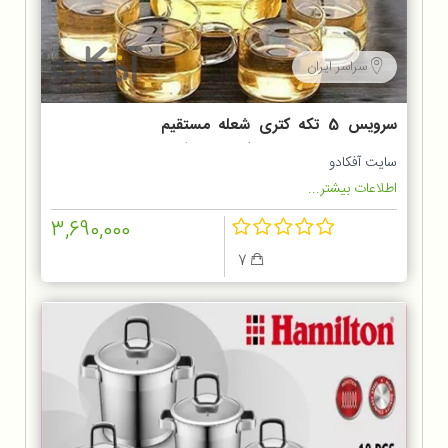
سراسر ایران
سرویس 5 تکه کتری شعله مستقیم
950 میل با 4 عدد فنجان پیرکس
سایت آفکادو
C9510
اطلاعات بیشتر...
3,690,000
7