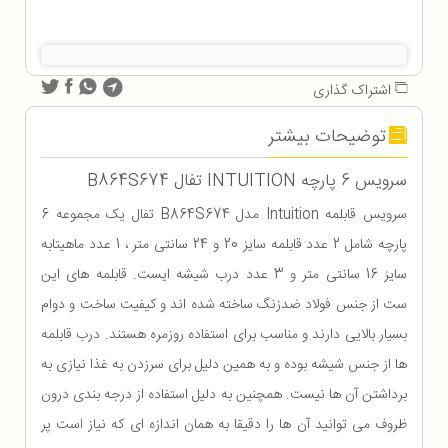
اشتراک گذاری
توضیحات بیشتر
سرویس 6 پارچه INTUITION تفال B864S674
سرویس قابلمه Intuition مدل B864S674 تفال یک مجموعه 6
پارچه شامل 2 عدد قابلمه سایز 20 و 24 سانتی متر ، 1 عدد ماهیتابه
سایز 16 سانتی متر و 3 عدد درب شیشه ایست. قابلمه های این
ست از جنس فولاد ضدزنگ ساخته شده اند و کیفیت ساخت و دوام
بسیار بالایی دارند و مناسب برای استفاده روزمره هستند. درب قابلمه
ها از جنس شیشه بوده و به همین دلیل برای سرزدن به غذا نیازی به
برداشتن آن ها نیست. همچنین به دلیل استفاده از درجه بندی درون
ظروف می توانید آن ها را دقیقا به همان اندازه ای که نیاز
ا
ست پر