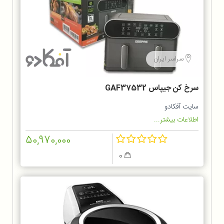
سراسر ایران
سرخ کن جیپاس GAF37532
سایت آفکادو
اطلاعات بیشتر...
50,970,000
0