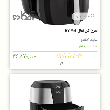
سراسر ایران
سرخ كن تفال EY 701
سایت آفکادو
اطلاعات بیشتر...
36,870,000
1