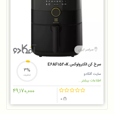
سراسر ایران
سرخ کن الکترولوکس E6AF1520K
3%
سایت آفکادو
تخفیف
اطلاعات بیشتر...
49,170,000
0