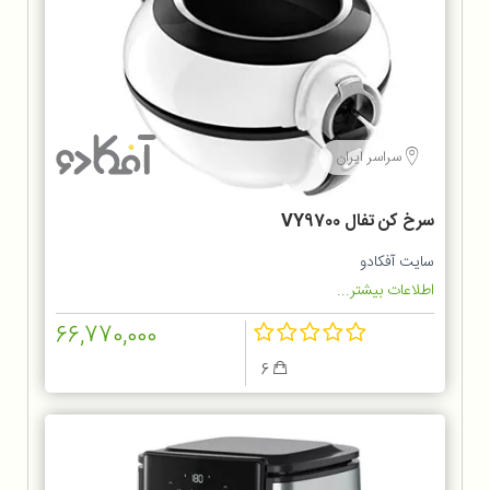
سراسر ایران
سرخ کن تفال VY9700
سایت آفکادو
اطلاعات بیشتر...
66,770,000
6