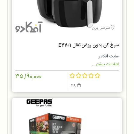
سراسر ایران
سرخ کن بدون روغن تفال EY701
سایت آفکادو
اطلاعات بیشتر...
35,190,000
28