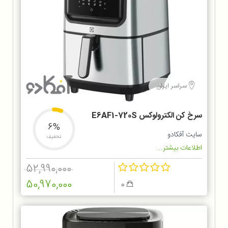
سراسر ایران
سرخ کن الکترولوکس E6AF1-720S
6%
سایت آفکادو
تخفیف
اطلاعات بیشتر...
52,990,000
50,970,000
0