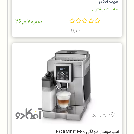
سایت آفکادو
اطلاعات بیشتر...
26,870,000
18
سراسر ایران
اسپرسوساز دلونگی ECAM23.460