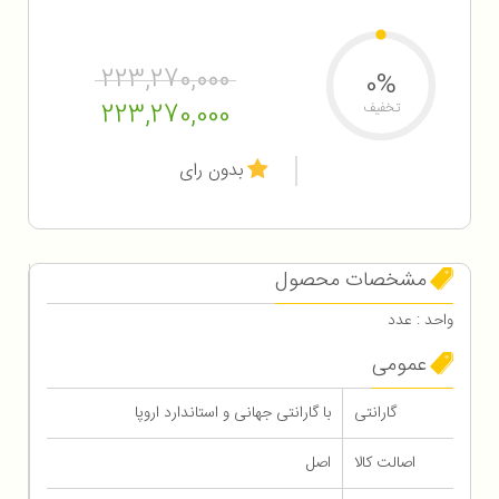
223,270,000
0%
223,270,000
تخفیف
بدون رای
مشخصات محصول
واحد : عدد
عمومی
گارانتی
با گارانتی جهانی و استاندارد اروپا
اصالت کالا
اصل