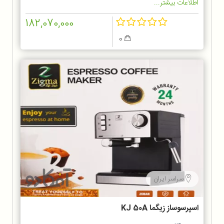
اطلاعات بیشتر...
182,070,000
0
سراسر ایران
اسپرسوساز زیگما KJ 50A