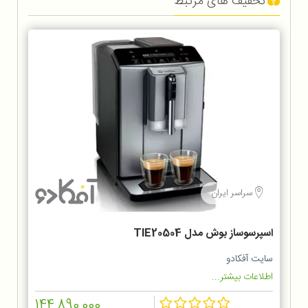
تخفیف های مرتبط
سراسر ایران
اسپرسوساز بوش مدل TIE20504
سایت آفکادو
اطلاعات بیشتر...
144,890,000