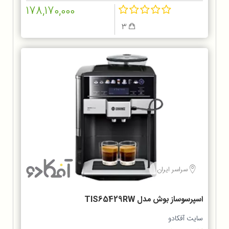
178,170,000
3
سراسر ایران
اسپرسوساز بوش مدل TIS65429RW
سایت آفکادو