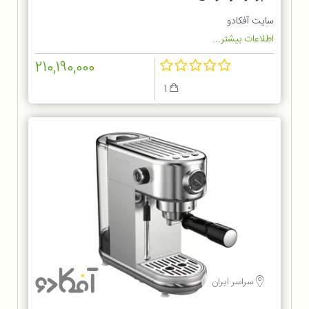
سایت آفکادو
اطلاعات بیشتر...
210,190,000
1
سراسر ایران