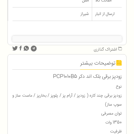
اصالت کالا
اصل
ارسال از انبار
شیراز
اشتراک گذاری
توضیحات بیشتر
زودپز برقی بلک اند دکر PCP1010B5
نوع
زودپز برقی چند کاره ( زودپز / آرام پز / پلوپز / بخارپز / ماست ساز و
سوپ ساز)
توان مصرفی
1350 وات
ظرفیت