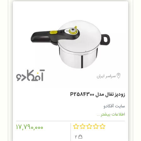
سراسر ایران
زودپز تفال مدل P2584300
سایت آفکادو
اطلاعات بیشتر...
17,790,000
2