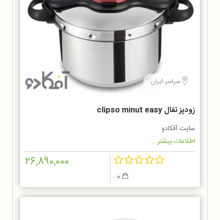
سراسر ایران
زودپز تفال clipso minut easy
سایت آفکادو
اطلاعات بیشتر...
26,890,000
0