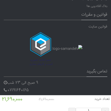
بلاگ آفکادویی ها!
قوانین و مقررات
قوانین سایت
تماس بگیرید
9 صبح الی 23 شب
07191640165
09338282656
21,690,000
تعداد خرید:
21,690,000