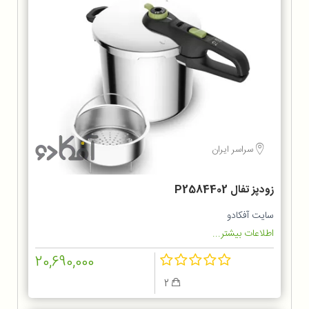
سراسر ایران
زودپز تفال P2584402
سایت آفکادو
اطلاعات بیشتر...
20,690,000
2