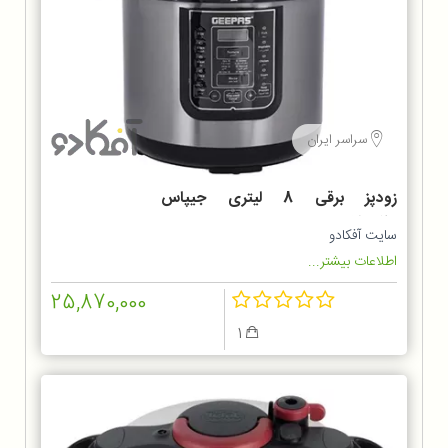
سراسر ایران
زودپز برقی 8 لیتری جیپاس
GMC35029
سایت آفکادو
اطلاعات بیشتر...
25,870,000
1