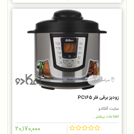
سراسر ایران
زودپز برقی فلر PC165
سایت آفکادو
اطلاعات بیشتر...
20,170,000