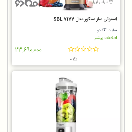
سراسر ایران
اسموتی ساز سنکور مدل SBL 7177
سایت آفکادو
اطلاعات بیشتر...
23,690,000
0