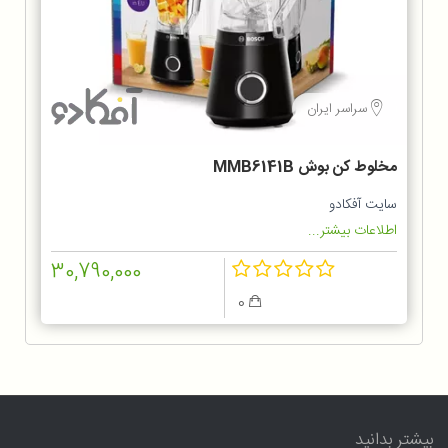
سراسر ایران
مخلوط کن بوش MMB6141B
سایت آفکادو
اطلاعات بیشتر...
30,790,000
0
بیشتر بدانید