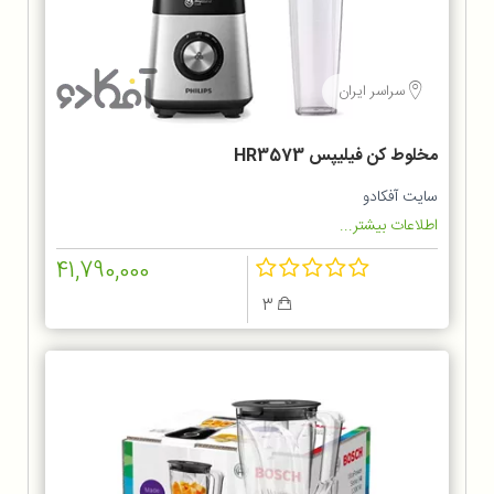
سراسر ایران
مخلوط کن فيليپس HR3573
سایت آفکادو
اطلاعات بیشتر...
41,790,000
3