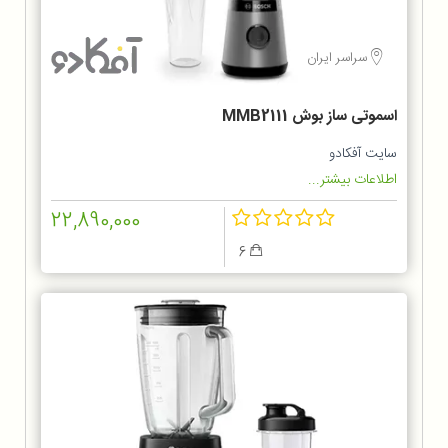
سراسر ایران
اسموتی ساز بوش MMB2111
سایت آفکادو
اطلاعات بیشتر...
22,890,000
6