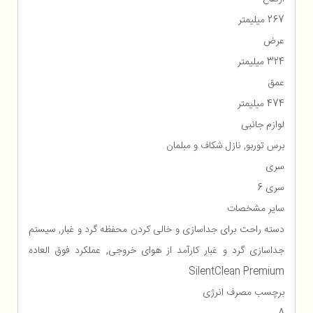
267 میلیمتر
عرض
324 میلیمتر
عمق
474 میلیمتر
لوازم جانبی
برس توربو, نازل شکاف و مبلمان
سری
سری 6
سایر مشخصات
دسته راحت برای جداسازی و خالی کردن محفظه گرد و غبار, سیستم
جداسازی گرد و غبار کارآمد از هوای خروجی, عملکرد فوق العاده
SilentClean Premium
برچسب مصرف انرژی