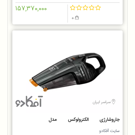
157,370,000
0
سراسر ایران
جاروشارژی الکترولوکس مدل
ZB6214IGM
سایت آفکادو