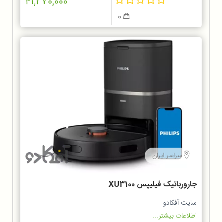
41,270,000
0
سراسر ایران
جارورباتیک فیلیپس XU3100
سایت آفکادو
اطلاعات بیشتر...