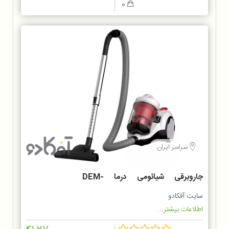
0
سراسر ایران
جاروبرقی شیائومی درما DEM-
TJ301W
سایت آفکادو
اطلاعات بیشتر...