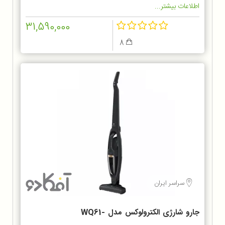
اطلاعات بیشتر...
31,590,000
8
سراسر ایران
جارو شارژی الکترولوکس مدل WQ61-