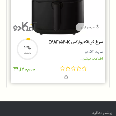
سراسر ایران
سرخ کن الکترولوکس E6AF1520K
3%
سایت آفکادو
تخفیف
اطلاعات بیشتر...
49,170,000
0
بیشتر بدانید