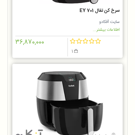
سرخ كن تفال EY 701
سایت آفکادو
اطلاعات بیشتر...
36,870,000
1