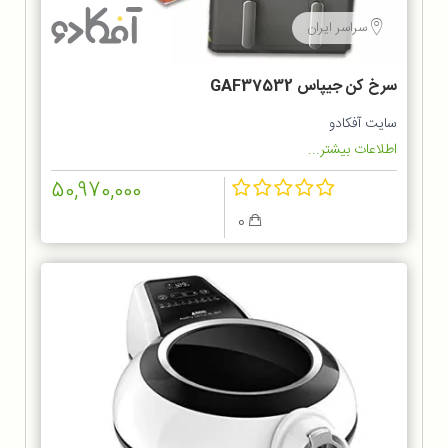
سراسر ایران
سرخ کن جیپاس GAF37532
سایت آفکادو
اطلاعات بیشتر...
50,970,000
0