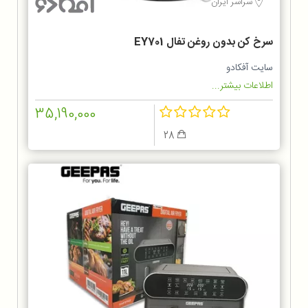
سراسر ایران
سرخ کن بدون روغن تفال EY701
سایت آفکادو
اطلاعات بیشتر...
35,190,000
28