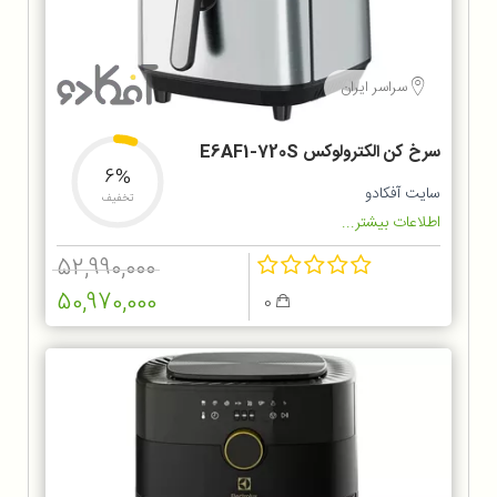
سراسر ایران
سرخ کن الکترولوکس E6AF1-720S
6%
سایت آفکادو
تخفیف
اطلاعات بیشتر...
52,990,000
50,970,000
0