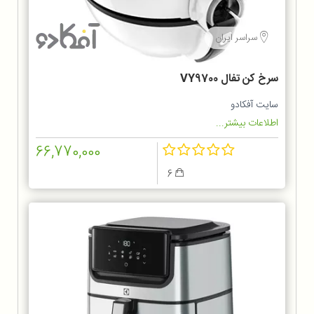
سراسر ایران
سرخ کن تفال VY9700
سایت آفکادو
اطلاعات بیشتر...
66,770,000
6