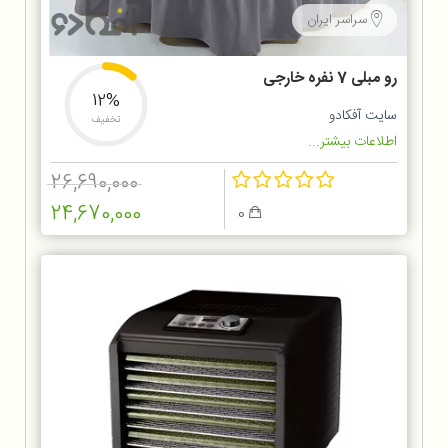
سراسر ایران
رو مبلی 7 نفره خارجی
12%
سایت آفکادو
تخفیف
اطلاعات بیشتر...
26,690,000
24,670,000
0