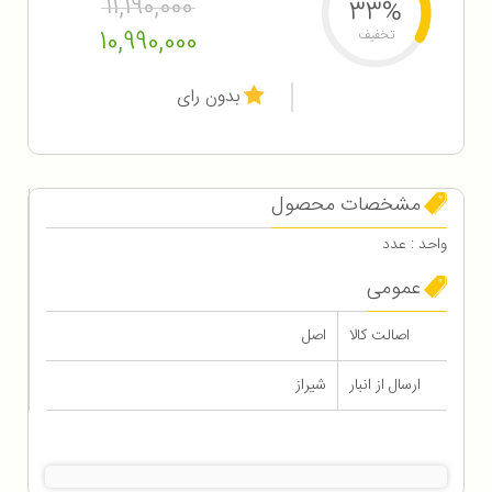
11,190,000
33%
10,990,000
تخفیف
بدون رای
مشخصات محصول
واحد : عدد
عمومی
اصالت کالا
اصل
ارسال از انبار
شیراز