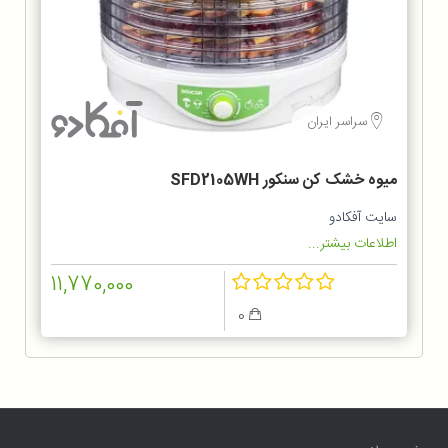
سراسر ایران
میوه خشک کن سنکور SFD2105WH
سایت آفکادو
اطلاعات بیشتر...
11,770,000
0