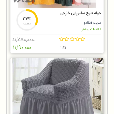
حوله طرح سامورایی خارجی
32%
سایت آفکادو
تخفیف
اطلاعات بیشتر...
11,770,000
11,190,000
1