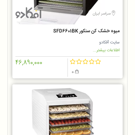
سراسر ایران
میوه خشک کن سنکور SFD6601BK
سایت آفکادو
اطلاعات بیشتر...
46,890,000
0