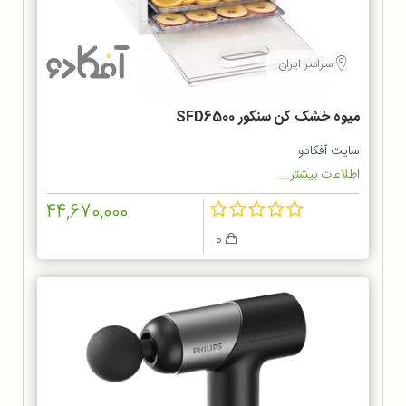
سراسر ایران
میوه خشک کن سنکور SFD6500
سایت آفکادو
اطلاعات بیشتر...
44,670,000
0