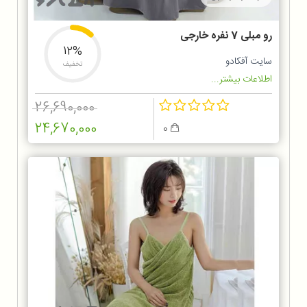
رو مبلی 7 نفره خارجی
12%
سایت آفکادو
تخفیف
اطلاعات بیشتر...
26,690,000
24,670,000
0