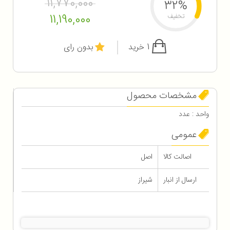
11,770,000
32%
11,190,000
تخفیف
1 خرید
بدون رای
مشخصات محصول
واحد : عدد
عمومی
اصالت کالا
اصل
ارسال از انبار
شیراز