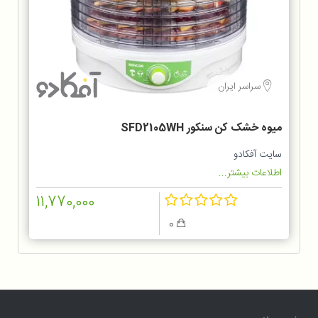
سراسر ایران
میوه خشک کن سنکور SFD2105WH
سایت آفکادو
اطلاعات بیشتر...
11,770,000
0