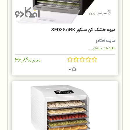
سراسر ایران
میوه خشک کن سنکور SFD6601BK
سایت آفکادو
اطلاعات بیشتر...
46,890,000
0