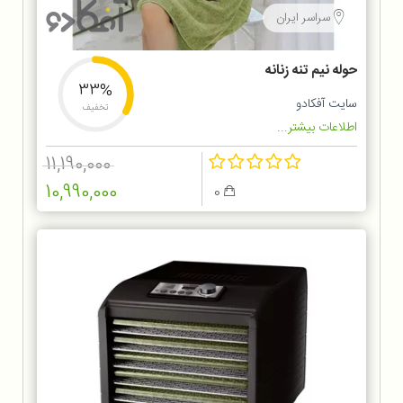
سراسر ایران
حوله نیم تنه زنانه
33%
سایت آفکادو
تخفیف
اطلاعات بیشتر...
11,190,000
10,990,000
0