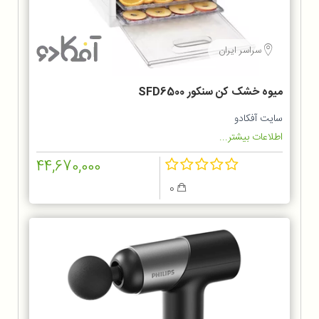
سراسر ایران
میوه خشک کن سنکور SFD6500
سایت آفکادو
اطلاعات بیشتر...
44,670,000
0