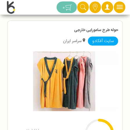
دسته بندی
0
حوله طرح سامورایی خارجی
سایت آفکادو
سراسر ایران