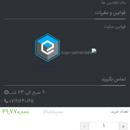
بلاگ آفکادویی ها!
قوانین و مقررات
قوانین سایت
تماس بگیرید
9 صبح الی 23 شب
07191640165
09338282656
49,770,000
تعداد خرید:
49,770,000
-
+