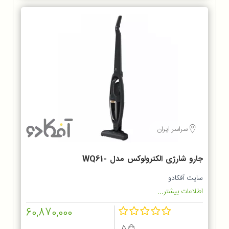
سراسر ایران
جارو شارژی الکترولوکس مدل WQ61-
1OGG
سایت آفکادو
اطلاعات بیشتر...
60,870,000
5