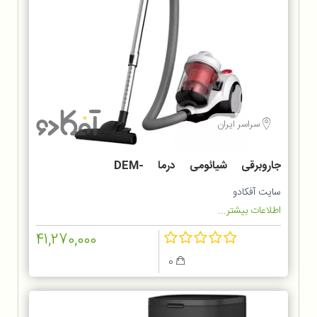
سراسر ایران
جاروبرقی شیائومی درما DEM-
TJ301W
سایت آفکادو
اطلاعات بیشتر...
41,270,000
0