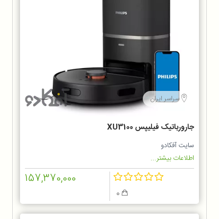
سراسر ایران
جارورباتیک فیلیپس XU3100
سایت آفکادو
اطلاعات بیشتر...
157,370,000
0