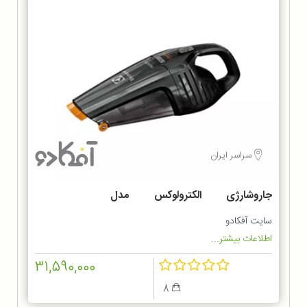
سراسر ایران
جاروشارژی الکترولوکس مدل
ZB6214IGM
سایت آفکادو
اطلاعات بیشتر...
31,590,000
8