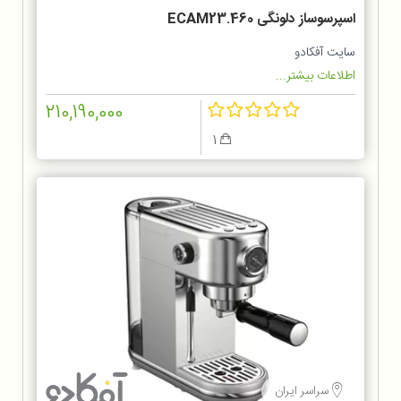
اسپرسوساز دلونگی ECAM23.460
سایت آفکادو
اطلاعات بیشتر...
210,190,000
1
سراسر ایران