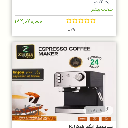
سایت آفکادو
اطلاعات بیشتر...
182,070,000
0
سراسر ایران
اسپرسوساز زیگما KJ 50A