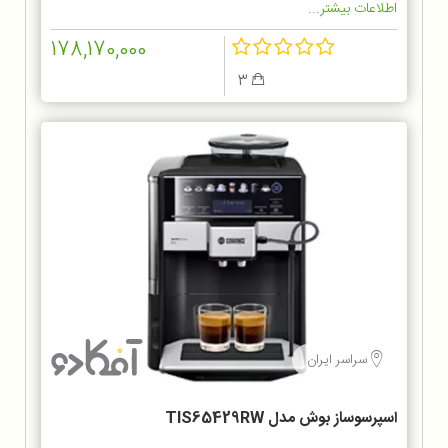
اطلاعات بیشتر...
178,170,000
3
سراسر ایران
اسپرسوساز بوش مدل TIS65429RW