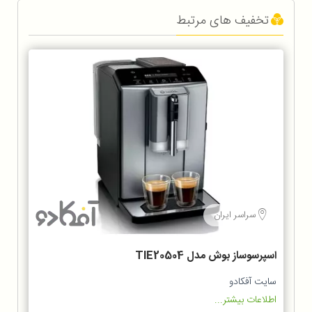
تخفیف های مرتبط
سراسر ایران
اسپرسوساز بوش مدل TIE20504
سایت آفکادو
اطلاعات بیشتر...