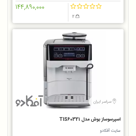
144,890,000
2
سراسر ایران
اسپرسوساز بوش مدل TIS60321
سایت آفکادو