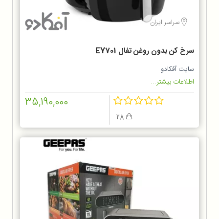
سراسر ایران
سرخ کن بدون روغن تفال EY701
سایت آفکادو
اطلاعات بیشتر...
35,190,000
28