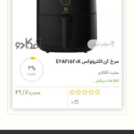
سراسر ایران
سرخ کن الکترولوکس E6AF1520K
3%
سایت آفکادو
تخفیف
اطلاعات بیشتر...
49,170,000
0