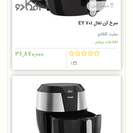
سراسر ایران
سرخ كن تفال EY 701
سایت آفکادو
اطلاعات بیشتر...
36,870,000
1