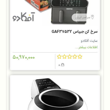
سراسر ایران
سرخ کن جیپاس GAF37532
سایت آفکادو
اطلاعات بیشتر...
50,970,000
0