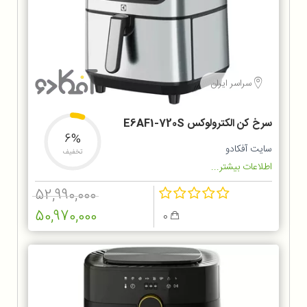
سراسر ایران
سرخ کن الکترولوکس E6AF1-720S
6%
سایت آفکادو
تخفیف
اطلاعات بیشتر...
52,990,000
50,970,000
0