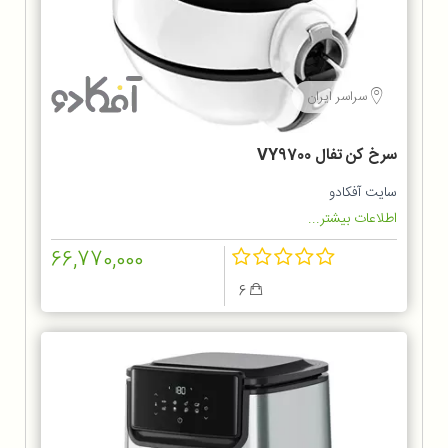
سراسر ایران
سرخ کن تفال VY9700
سایت آفکادو
اطلاعات بیشتر...
66,770,000
6