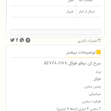
اصالت کالا
اصل
ارسال از انبار
شیراز
اشتراک گذاری
توضیحات بیشتر
سرخ کن دوقلو فلوگل AF768-6178
برند
فلوگل
جنس مخزن
سرامیکی
ظرفیت مخزن
2 مخزن 4 لیتری (جمعا 8 لیتری)