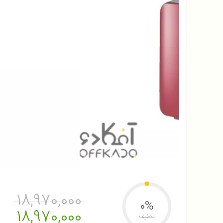
18,970,000
0%
18,970,000
تخفیف