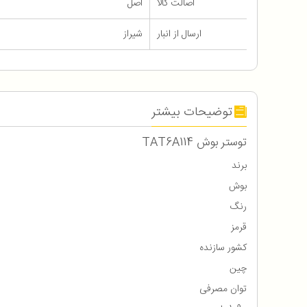
اصالت کالا
اصل
ارسال از انبار
شیراز
توضیحات بیشتر
توستر بوش TAT6A114
برند
بوش
رنگ
قرمز
کشور سازنده
چین
توان مصرفی