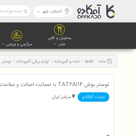
انتخاب شهر
رستوران و کافی
شاپ
سرگرمی و ورزشی
خانه
کالاها
خانه و آشپزخانه
لوازم برقی آشپزخانه
توستر
توستر بوش TAT6A114 با ضمانت اصالت و سلامت کالا به همراه 12 ماه گارانتی
سایت آفکادو
سراسر ایران