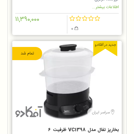
اطلاعات بیشتر...
11,390,000
0
جدید در آفکادو
تمام شد
سراسر ایران
بخارپز تفال مدل VC1398 ظرفیت ۶