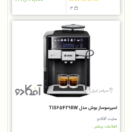
3
سراسر ایران
اسپرسوساز بوش مدل TIS65429RW
سایت آفکادو
اطلاعات بیشتر...