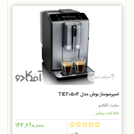
سراسر ایران
اسپرسوساز بوش مدل TIE20504
سایت آفکادو
اطلاعات بیشتر...
144,890,000