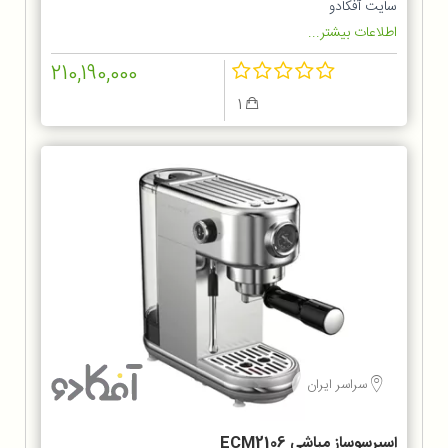
سایت آفکادو
اطلاعات بیشتر...
210,190,000
1
سراسر ایران
اسپرسوساز مباشی ECM2106