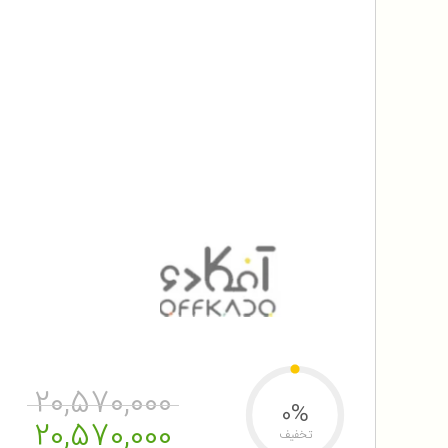
20,570,000
0%
20,570,000
تخفیف