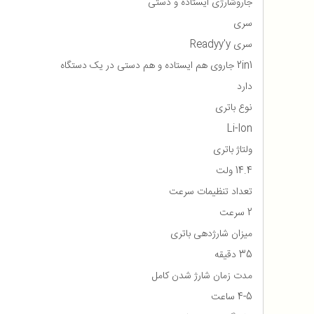
جاروشارژی ایستاده و دستی
سری
سری Readyy'y
2in1 جاروی هم ایستاده و هم دستی در یک دستگاه
دارد
نوع باتری
Li-Ion
ولتاژ باتری
14.4 ولت
تعداد تنظیمات سرعت
2 سرعت
میزان شارژدهی باتری
35 دقیقه
مدت زمان شارژ شدن کامل
4-5 ساعت