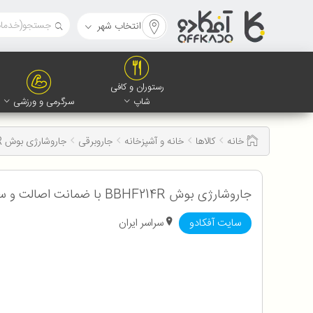
انتخاب شهر
رستوران و کافی
شاپ
سرگرمی و ورزشی
خانه
کالاها
خانه و آشپزخانه
جاروبرقی
جاروشارژی بوش BBHF214R
جاروشارژی بوش BBHF214R با ضمانت اصالت و سلامت کالا به همراه 12 ماه گارانتی
سایت آفکادو
سراسر ایران