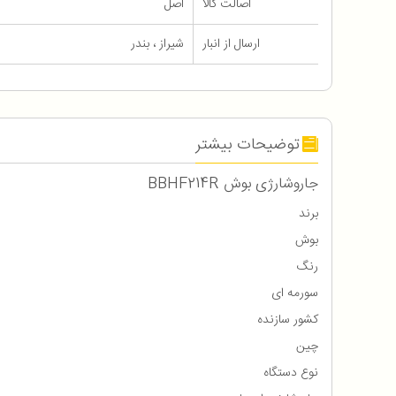
اصالت کالا
اصل
ارسال از انبار
شیراز ، بندر
توضیحات بیشتر
جاروشارژی بوش BBHF214R
برند
بوش
رنگ
سورمه ای
کشور سازنده
چین
نوع دستگاه